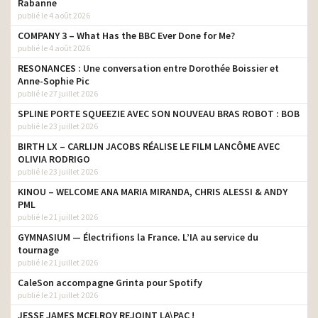
Rabanne
moi
publié le 4 août 2026
Lidl – Les P’tits Prix Oui –
COMPANY 3 – What Has the BBC Ever Done for Me?
agence
Pâte feuilletée
publié le 4 août 2026
Lidl – Les P’tits Prix Oui –
RESONANCES : Une conversation entre Dorothée Boissier et
agence
Crème dessert Envia
Anne-Sophie Pic
publié le 27 juillet 2026
Hello bank! – En ligne, en
agence
SPLINE PORTE SQUEEZIE AVEC SON NOUVEAU BRAS ROBOT : BOB
mieux – Le chat
publié le 23 juillet 2026
Contrex – Mon réflexe
agence
BIRTH LX – CARLIJN JACOBS RÉALISE LE FILM LANCÔME AVEC
calcium
OLIVIA RODRIGO
publié le 23 juillet 2026
DS 3 & DS 7 Édition France,
agence
forgées dans l’élégance
KINOU – WELCOME ANA MARIA MIRANDA, CHRIS ALESSI & ANDY
PML
Lidl – Peu importe qui
publié le 21 juillet 2026
agence
vous êtes
GYMNASIUM — Électrifions la France. L’IA au service du
Lidl – Carte Titres-
tournage
agence
Restaurant
publié le 21 juillet 2026
CaleSon accompagne Grinta pour Spotify
Lidl – Les yaourts à
agence
publié le 21 juillet 2026
l’abricot
JESSE JAMES MCELROY REJOINT LA\PAC !