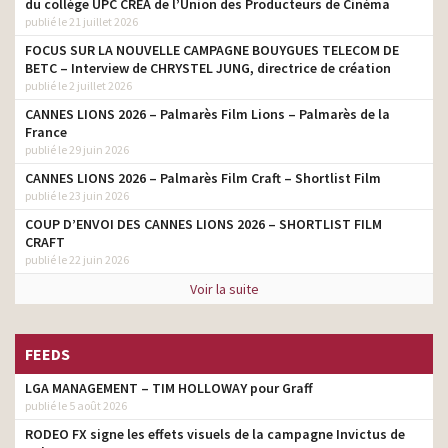
du collège UPC CRÉA de l’Union des Producteurs de Cinéma
publié le 21 juillet 2026
Nescafé Dolce Gusto –
Neo – Le futur du coffee
FOCUS SUR LA NOUVELLE CAMPAGNE BOUYGUES TELECOM DE
agence
shop à la maison
BETC – Interview de CHRYSTEL JUNG, directrice de création
publié le 2 juillet 2026
DS N°4 – La lumière lui va
agence
CANNES LIONS 2026 – Palmarès Film Lions – Palmarès de la
si bien
France
publié le 29 juin 2026
Aramisauto – Moins cher
que le neuf, plus fiable
agence
CANNES LIONS 2026 – Palmarès Film Craft – Shortlist Film
que l’occasion – 2025
publié le 23 juin 2026
DS N°8 – Oui, les Français
COUP D’ENVOI DES CANNES LIONS 2026 – SHORTLIST FILM
agence
vont parfois trop loin
CRAFT
publié le 22 juin 2026
Ricoré – Pour des matins
agence
qui changent
Voir la suite
DS – Collection Jules
agence
Verne
FEEDS
La Redoute – Vivre le beau
agence
LGA MANAGEMENT – TIM HOLLOWAY pour Graff
– Couette Hendaye
publié le 5 août 2026
Groupama – Point de
RODEO FX signe les effets visuels de la campagne Invictus de
repère – Toujours là pour
agence