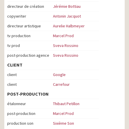
directeur de création
Jérémie Bottiau
copywriter
Antonin Jacquot
directeur artistique
Aurelie Halbmeyer
tv production
Marcel Prod
tv prod
Sveva Rossino
post-production agence
Sveva Rossino
CLIENT
client
Google
client
Carrefour
POST-PRODUCTION
étalonneur
Thibaut Petillon
post-production
Marcel Prod
production son
Sixième Son