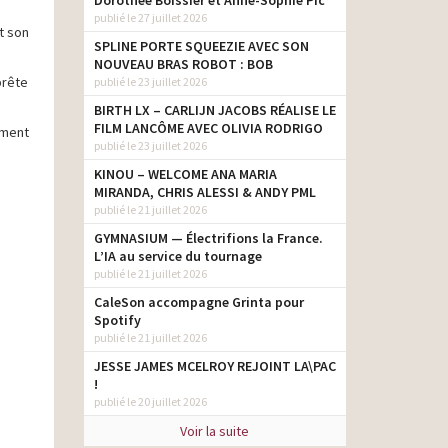
Dorothée Boissier et Anne-Sophie Pic
publié le 27 juillet 2026
t son
SPLINE PORTE SQUEEZIE AVEC SON
NOUVEAU BRAS ROBOT : BOB
prête
publié le 23 juillet 2026
BIRTH LX – CARLIJN JACOBS RÉALISE LE
FILM LANCÔME AVEC OLIVIA RODRIGO
mment
publié le 23 juillet 2026
KINOU – WELCOME ANA MARIA
MIRANDA, CHRIS ALESSI & ANDY PML
publié le 21 juillet 2026
GYMNASIUM — Électrifions la France.
L’IA au service du tournage
publié le 21 juillet 2026
CaleSon accompagne Grinta pour
Spotify
publié le 21 juillet 2026
JESSE JAMES MCELROY REJOINT LA\PAC
!
publié le 20 juillet 2026
Voir la suite