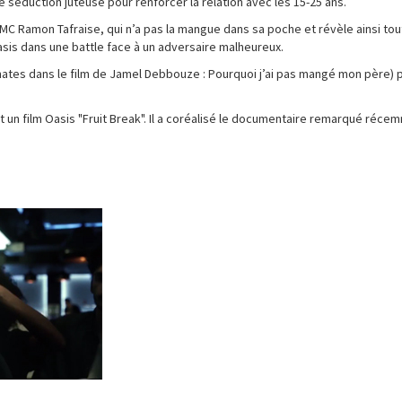
e séduction juteuse pour renforcer la relation avec les 15-25 ans.
 MC Ramon Tafraise, qui n’a pas la mangue dans sa poche et révèle ainsi tou
asis dans une battle face à un adversaire malheureux.
mates dans le film de Jamel Debbouze : Pourquoi j’ai pas mangé mon père) 
t un film Oasis "Fruit Break". Il a coréalisé le documentaire remarqué réce