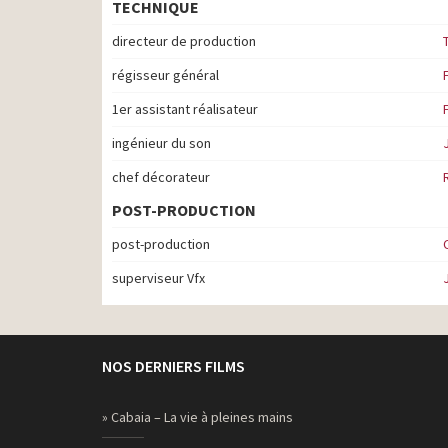
TECHNIQUE
directeur de production
régisseur général
1er assistant réalisateur
ingénieur du son
chef décorateur
POST-PRODUCTION
post-production
superviseur Vfx
NOS DERNIERS FILMS
» Cabaia – La vie à pleines mains