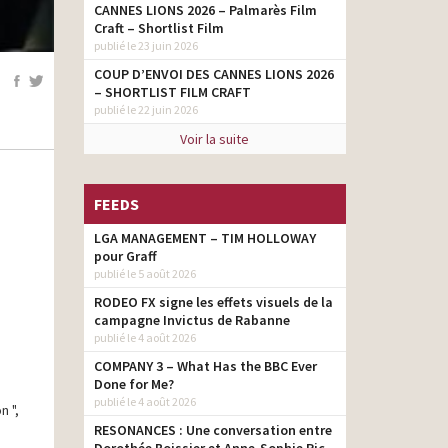
CANNES LIONS 2026 – Palmarès Film
Craft – Shortlist Film
publié le 23 juin 2026
COUP D’ENVOI DES CANNES LIONS 2026
– SHORTLIST FILM CRAFT
publié le 22 juin 2026
Voir la suite
FEEDS
LGA MANAGEMENT – TIM HOLLOWAY
pour Graff
publié le 5 août 2026
RODEO FX signe les effets visuels de la
campagne Invictus de Rabanne
publié le 4 août 2026
COMPANY 3 – What Has the BBC Ever
Done for Me?
publié le 4 août 2026
n ",
RESONANCES : Une conversation entre