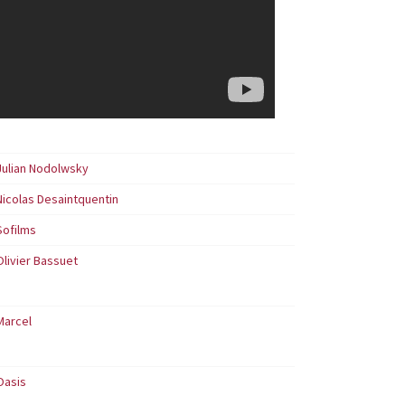
Julian Nodolwsky
Nicolas Desaintquentin
Sofilms
Olivier Bassuet
Marcel
Oasis