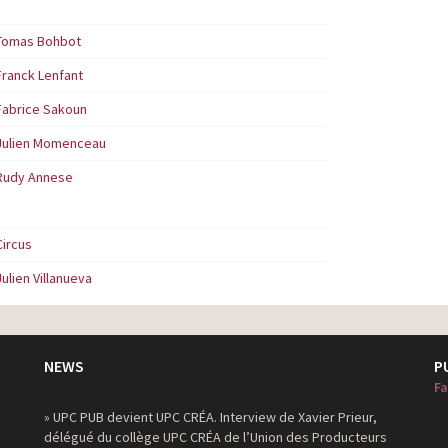
Tomas Bohbot
Franck Lenfant
Fabrice Sakoun
Julien Momenceau
Rudy Annese
Circus
Julien Villanueva
NEWS
P
Fa
» UPC PUB devient UPC CRÉA. Interview de Xavier Prieur,
délégué du collège UPC CRÉA de l’Union des Producteurs