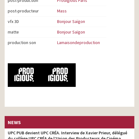
post-production
Prodigious Paris
post-producteur
Mass
vfx 3D
Bonjour Saïgon
matte
Bonjour Saïgon
production son
Lamaisondeproduction
NEWS
UPC PUB devient UPC CRÉA. Interview de Xavier Prieur, délégué
du collège UPC CRÉA de l’Union des Producteurs de Cinéma