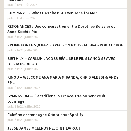
publié le 4 août 2026
COMPANY 3 – What Has the BBC Ever Done for Me?
publié le 4 août 2026
RESONANCES : Une conversation entre Dorothée Boissier et
Anne-Sophie Pic
publié le 27 juillet 2026
SPLINE PORTE SQUEEZIE AVEC SON NOUVEAU BRAS ROBOT : BOB
publié le 23 juillet 2026
BIRTH LX – CARLIJN JACOBS RÉALISE LE FILM LANCÔME AVEC
OLIVIA RODRIGO
publié le 23 juillet 2026
KINOU – WELCOME ANA MARIA MIRANDA, CHRIS ALESSI & ANDY
PML
publié le 21 juillet 2026
GYMNASIUM — Électrifions la France. L’IA au service du
tournage
publié le 21 juillet 2026
CaleSon accompagne Grinta pour Spotify
publié le 21 juillet 2026
JESSE JAMES MCELROY REJOINT LA\PAC !