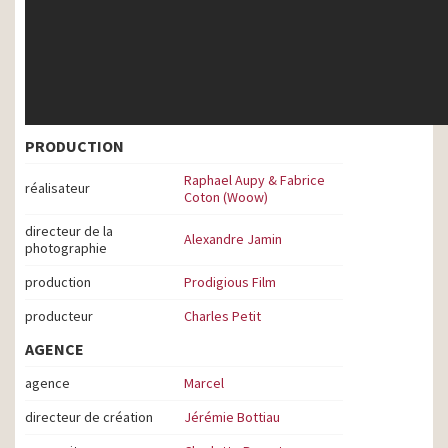
PRODUCTION
Raphael Aupy & Fabrice
réalisateur
Coton (Woow)
directeur de la
Alexandre Jamin
photographie
production
Prodigious Film
producteur
Charles Petit
AGENCE
agence
Marcel
directeur de création
Jérémie Bottiau