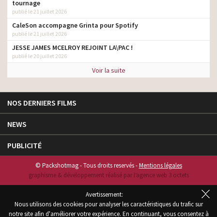
tournage
publié le 21 juillet 2026
CaleSon accompagne Grinta pour Spotify
publié le 21 juillet 2026
JESSE JAMES MCELROY REJOINT LA\PAC !
publié le 20 juillet 2026
Voir la suite
NOS DERNIERS FILMS
NEWS
PUBLICITÉ
© Packshotmag - Tous droits reservés -
Mentions légales
graphisme & développement réalisé par l‘agence web 3 octets
Avertissement:
Nous utilisons des cookies pour analyser les caractéristiques du trafic sur
notre site afin d'améliorer votre expérience. En continuant, vous consentez à