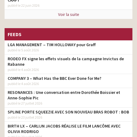
CRAFT
publié le 22 juin 2026
Voir la suite
FEEDS
LGA MANAGEMENT – TIM HOLLOWAY pour Graff
publié le 5 août 2026
RODEO FX signe les effets visuels de la campagne Invictus de
Rabanne
publié le 4 août 2026
COMPANY 3 – What Has the BBC Ever Done for Me?
publié le 4 août 2026
RESONANCES : Une conversation entre Dorothée Boissier et
Anne-Sophie Pic
publié le 27 juillet 2026
SPLINE PORTE SQUEEZIE AVEC SON NOUVEAU BRAS ROBOT : BOB
publié le 23 juillet 2026
BIRTH LX – CARLIJN JACOBS RÉALISE LE FILM LANCÔME AVEC
OLIVIA RODRIGO
publié le 23 juillet 2026