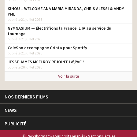
KINOU – WELCOME ANA MARIA MIRANDA, CHRIS ALESSI & ANDY
PML
publié le 21 juillet 2026
GYMNASIUM — Électrifions la France. L’IA au service du
tournage
publié le 21 juillet 2026
CaleSon accompagne Grinta pour Spotify
publié le 21 juillet 2026
JESSE JAMES MCELROY REJOINT LA\PAC !
publié le 20 juillet 2026
Voir la suite
NOS DERNIERS FILMS
NEWS
PUBLICITÉ
© Packshotmag - Tous droits reservés -
Mentions légales