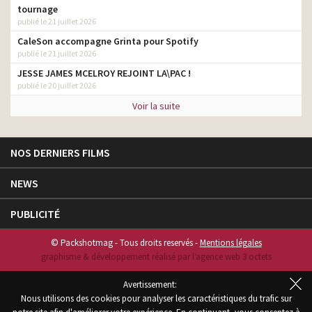
tournage
publié le 21 juillet 2026
CaleSon accompagne Grinta pour Spotify
publié le 21 juillet 2026
JESSE JAMES MCELROY REJOINT LA\PAC !
publié le 20 juillet 2026
Voir la suite
NOS DERNIERS FILMS
NEWS
PUBLICITÉ
© Packshotmag - Tous droits reservés -
Mentions légales
graphisme & développement réalisé par l‘agence web 3 octets
Avertissement:
Nous utilisons des cookies pour analyser les caractéristiques du trafic sur