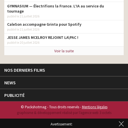
GYMNASIUM — Électrifions la France. L’IA au service du
tournage
publié le 21 juillet 2026
CaleSon accompagne Grinta pour Spotify
publié le 21 juillet 2026
JESSE JAMES MCELROY REJOINT LA\PAC !
publié le 20 juillet 2026
Voir la suite
NOS DERNIERS FILMS
NEWS
PUBLICITÉ
© Packshotmag - Tous droits reservés -
Mentions légales
graphisme & développement réalisé par l‘agence web 3 octets
Avertissement: