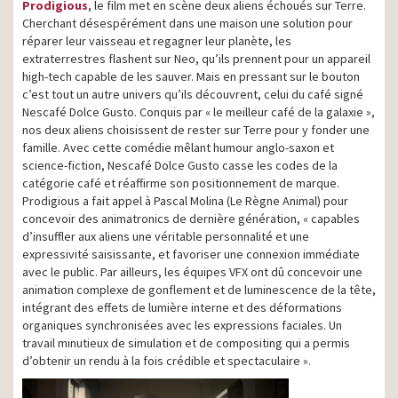
Prodigious
, le film met en scène deux aliens échoués sur Terre.
Cherchant désespérément dans une maison une solution pour
réparer leur vaisseau et regagner leur planète, les
extraterrestres flashent sur Neo, qu’ils prennent pour un appareil
high-tech capable de les sauver. Mais en pressant sur le bouton
c’est tout un autre univers qu’ils découvrent, celui du café signé
Nescafé Dolce Gusto. Conquis par « le meilleur café de la galaxie »,
nos deux aliens choisissent de rester sur Terre pour y fonder une
famille. Avec cette comédie mêlant humour anglo-saxon et
science-fiction, Nescafé Dolce Gusto casse les codes de la
catégorie café et réaffirme son positionnement de marque.
Prodigious a fait appel à Pascal Molina (Le Règne Animal) pour
concevoir des animatronics de dernière génération, « capables
d’insuffler aux aliens une véritable personnalité et une
expressivité saisissante, et favoriser une connexion immédiate
avec le public. Par ailleurs, les équipes VFX ont dû concevoir une
animation complexe de gonflement et de luminescence de la tête,
intégrant des effets de lumière interne et des déformations
organiques synchronisées avec les expressions faciales. Un
travail minutieux de simulation et de compositing qui a permis
d’obtenir un rendu à la fois crédible et spectaculaire ».