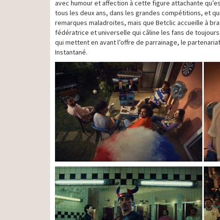
avec humour et affection à cette figure attachante qu’est
tous les deux ans, dans les grandes compétitions, et qui
remarques maladroites, mais que Betclic accueille à br
fédératrice et universelle qui câline les fans de toujo
qui mettent en avant l’offre de parrainage, le partenaria
Instantané.