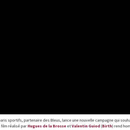
 paris sportifs, partenaire des Bleus, lance une nouvelle campagne qui souha
 film réalisé par
Hugues de la Brosse
et
Valentin Guiod
(
Birth
) rend h