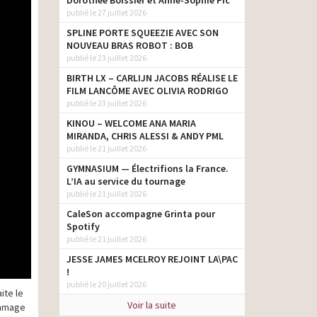
Dorothée Boissier et Anne-Sophie Pic
publié le 27 juillet 2026
SPLINE PORTE SQUEEZIE AVEC SON
NOUVEAU BRAS ROBOT : BOB
publié le 23 juillet 2026
BIRTH LX – CARLIJN JACOBS RÉALISE LE
FILM LANCÔME AVEC OLIVIA RODRIGO
publié le 23 juillet 2026
KINOU – WELCOME ANA MARIA
MIRANDA, CHRIS ALESSI & ANDY PML
publié le 21 juillet 2026
GYMNASIUM — Électrifions la France.
L’IA au service du tournage
publié le 21 juillet 2026
CaleSon accompagne Grinta pour
Spotify
publié le 21 juillet 2026
JESSE JAMES MCELROY REJOINT LA\PAC
!
publié le 20 juillet 2026
ite le
Voir la suite
ommage