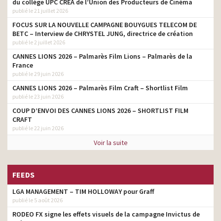
du collège UPC CRÉA de l’Union des Producteurs de Cinéma
chief creative director
mobile n°1
publié le 21 juillet 2026
Carrefour – Les produits
FOCUS SUR LA NOUVELLE CAMPAGNE BOUYGUES TELECOM DE
chief creative director
frais – Teddy Riner
BETC – Interview de CHRYSTEL JUNG, directrice de création
publié le 2 juillet 2026
Renault – R5 est de retour
chief creative director
CANNES LIONS 2026 – Palmarès Film Lions – Palmarès de la
France
Nouveau Renault Austral –
publié le 29 juin 2026
On peut tout contrôler,
chief creative director
sauf l’imagination
CANNES LIONS 2026 – Palmarès Film Craft – Shortlist Film
publié le 23 juin 2026
Carrefour – Des pâtes de
champions à prix
chief creative director
COUP D’ENVOI DES CANNES LIONS 2026 – SHORTLIST FILM
champions
CRAFT
publié le 22 juin 2026
Engie – Services intégrés
– Home Services, My
chief creative director
Voir la suite
Power, Mon Pilotage Elec
Renault – Mon leasing
chief creative director
FEEDS
électrique
LGA MANAGEMENT – TIM HOLLOWAY pour Graff
Renault Megane E-Tech –
chief creative director
La route en électrique
publié le 5 août 2026
RODEO FX signe les effets visuels de la campagne Invictus de
Orange – iPhone 15 Pro