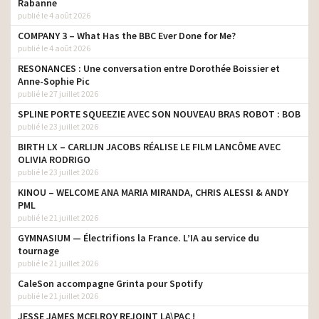
Rabanne
Max – Voyez la vie en
chief creative director
publié le 4 août 2026
grand
COMPANY 3 – What Has the BBC Ever Done for Me?
Dacia Sandero – Pour les
publié le 4 août 2026
chief creative director
gens vrais
RESONANCES : Une conversation entre Dorothée Boissier et
Gustave Roussy – Une
Anne-Sophie Pic
chief creative director
histoire vraie
publié le 27 juillet 2026
SPLINE PORTE SQUEEZIE AVEC SON NOUVEAU BRAS ROBOT : BOB
Renault – R5VOLUTION IS
chief creative director
publié le 23 juillet 2026
BACK
BIRTH LX – CARLIJN JACOBS RÉALISE LE FILM LANCÔME AVEC
France 2030 –
chief creative director
OLIVIA RODRIGO
Rapprochons le futur
publié le 23 juillet 2026
Nouveau Dacia Duster –
KINOU – WELCOME ANA MARIA MIRANDA, CHRIS ALESSI & ANDY
chief creative director
Pour, nous les gens vrais
PML
publié le 21 juillet 2026
Carrefour – Un Noël Extra à
chief creative director
prix ordinaires
GYMNASIUM — Électrifions la France. L’IA au service du
tournage
Orange – Noël 2023 – Un
publié le 21 juillet 2026
peu de magie et
chief creative director
CaleSon accompagne Grinta pour Spotify
beaucoup de
publié le 21 juillet 2026
reconditionné
JESSE JAMES MCELROY REJOINT LA\PAC !