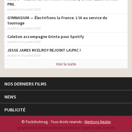
PML
publié le 21 juillet 2026
GYMNASIUM — Électrifions la France. L’IA au service du
tournage
publié le 21 juillet 2026
CaleSon accompagne Grinta pour Spotify
publié le 21 juillet 2026
JESSE JAMES MCELROY REJOINT LA\PAC !
publié le 20 juillet 2026
Voir la suite
NOS DERNIERS FILMS
NEWS
PUBLICITÉ
© Packshotmag - Tous droits reservés -
Mentions légales
graphisme & développement réalisé par l‘agence web 3 octets