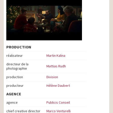
PRODUCTION
réalisateur
Martin Kalina
directeur de la
Mattias Rudh
photographie
production
Division
producteur
Hélène Daubert
AGENCE
agence
Publicis Conseil
chief creative director
Marco Venturelli