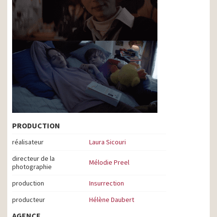
PRODUCTION
réalisateur
Laura Sicouri
directeur de la
Mélodie Preel
photographie
production
Insurrection
producteur
Hélène Daubert
AGENCE