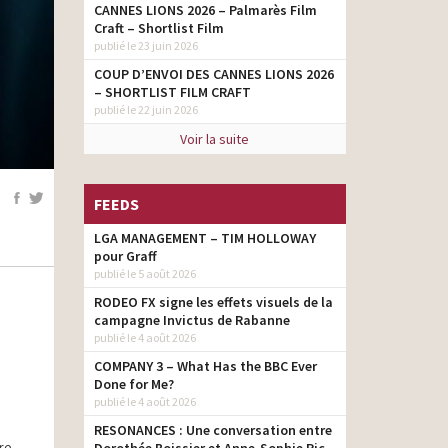
CANNES LIONS 2026 – Palmarès Film
Craft – Shortlist Film
publié le 23 juin 2026
COUP D’ENVOI DES CANNES LIONS 2026
– SHORTLIST FILM CRAFT
publié le 22 juin 2026
Voir la suite
FEEDS
LGA MANAGEMENT – TIM HOLLOWAY
pour Graff
publié le 5 août 2026
RODEO FX signe les effets visuels de la
campagne Invictus de Rabanne
publié le 4 août 2026
COMPANY 3 – What Has the BBC Ever
Done for Me?
publié le 4 août 2026
RESONANCES : Une conversation entre
re