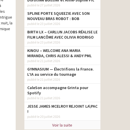
Dorothée Boissier et Anne-Sophie Pic
à
publié le 27 juillet 2026
des
SPLINE PORTE SQUEEZIE AVEC SON
ntrigue
NOUVEAU BRAS ROBOT : BOB
nuit, la
publié le 23 juillet 2026
omique
BIRTH LX – CARLIJN JACOBS RÉALISE LE
FILM LANCÔME AVEC OLIVIA RODRIGO
publié le 23 juillet 2026
KINOU – WELCOME ANA MARIA
MIRANDA, CHRIS ALESSI & ANDY PML
publié le 21 juillet 2026
GYMNASIUM — Électrifions la France.
L’IA au service du tournage
publié le 21 juillet 2026
CaleSon accompagne Grinta pour
Spotify
publié le 21 juillet 2026
JESSE JAMES MCELROY REJOINT LA\PAC
!
publié le 20 juillet 2026
Voir la suite