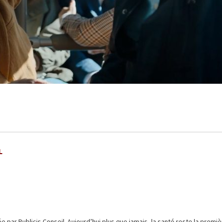
L
par Publicis Conseil. Aujourd’hui plus que jamais, la santé reste la premiè