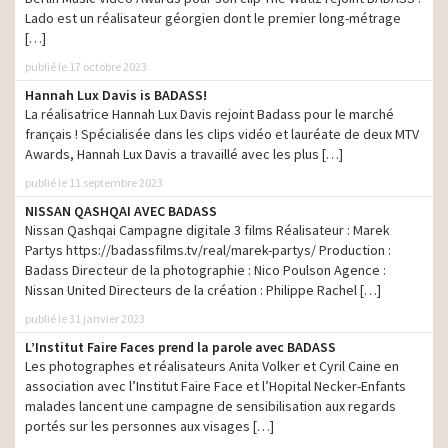
production
grands enfants
Lado est un réalisateur géorgien dont le premier long-métrage
[…]
France TV- Jeux
production
Paralympiques Tokyo 2021
publié le 17 octobre 2023
Hannah Lux Davis is BADASS!
Croix-Rouge française –
production
La réalisatrice Hannah Lux Davis rejoint Badass pour le marché
Journées nationales 2021
français ! Spécialisée dans les clips vidéo et lauréate de deux MTV
GMF – Nous sommes avec
Awards, Hannah Lux Davis a travaillé avec les plus […]
production
ceux
publié le 11 septembre 2023
Curly – Faites-vous un
NISSAN QASHQAI AVEC BADASS
production
paquet d’amis !
Nissan Qashqai Campagne digitale 3 films Réalisateur : Marek
Partys https://badassfilms.tv/real/marek-partys/ Production :
La Poste – Une journée
production
Badass Directeur de la photographie : Nico Poulson Agence :
extraordinaire
Nissan United Directeurs de la création : Philippe Rachel […]
McDonald’s – McWrap
production
publié le 31 janvier 2023
Indian Veggie
L’Institut Faire Faces prend la parole avec BADASS
Fondation FondaMental
Les photographes et réalisateurs Anita Volker et Cyril Caine en
#La dépression c’est du
production
association avec l’Institut Faire Face et l’Hopital Necker-Enfants
sérieux – Le petit passage
malades lancent une campagne de sensibilisation aux regards
à vide
portés sur les personnes aux visages […]
Aparthotel Adagio –