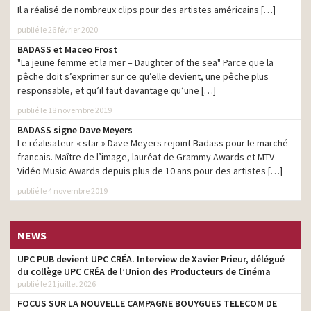
Il a réalisé de nombreux clips pour des artistes américains […]
publié le 26 février 2020
BADASS et Maceo Frost
"La jeune femme et la mer – Daughter of the sea" Parce que la
pêche doit s’exprimer sur ce qu’elle devient, une pêche plus
responsable, et qu’il faut davantage qu’une […]
publié le 18 novembre 2019
BADASS signe Dave Meyers
Le réalisateur « star » Dave Meyers rejoint Badass pour le marché
francais. Maître de l’image, lauréat de Grammy Awards et MTV
Vidéo Music Awards depuis plus de 10 ans pour des artistes […]
publié le 4 novembre 2019
NEWS
UPC PUB devient UPC CRÉA. Interview de Xavier Prieur, délégué
du collège UPC CRÉA de l’Union des Producteurs de Cinéma
publié le 21 juillet 2026
FOCUS SUR LA NOUVELLE CAMPAGNE BOUYGUES TELECOM DE