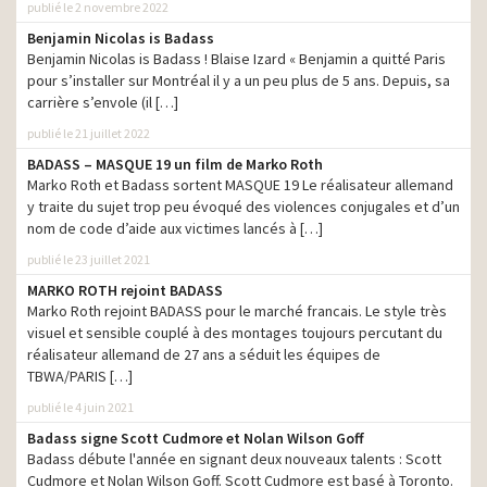
production
publié le 2 novembre 2022
Séjournez, vivez, profitez
Benjamin Nicolas is Badass
Bricomarché – 40 ans – Le
production
Benjamin Nicolas is Badass ! Blaise Izard « Benjamin a quitté Paris
jogger
pour s’installer sur Montréal il y a un peu plus de 5 ans. Depuis, sa
carrière s’envole (il […]
SNCF – TGV InOui –
Voyagez avec votre
production
publié le 21 juillet 2022
temps
BADASS – MASQUE 19 un film de Marko Roth
Disneyland Paris – Le
Marko Roth et Badass sortent MASQUE 19 Le réalisateur allemand
retour de la Saison de la
production
y traite du sujet trop peu évoqué des violences conjugales et d’un
Force
nom de code d’aide aux victimes lancés à […]
Quick – Le Long à 3 euros
production
publié le 23 juillet 2021
MARKO ROTH rejoint BADASS
Marko Roth rejoint BADASS pour le marché francais. Le style très
visuel et sensible couplé à des montages toujours percutant du
réalisateur allemand de 27 ans a séduit les équipes de
TBWA/PARIS […]
publié le 4 juin 2021
Badass signe Scott Cudmore et Nolan Wilson Goff
Badass débute l'année en signant deux nouveaux talents : Scott
Cudmore et Nolan Wilson Goff. Scott Cudmore est basé à Toronto.