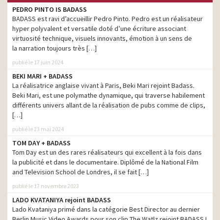
PEDRO PINTO IS BADASS
Hypnoledge – Apprenez
BADASS est ravi d’accueillir Pedro Pinto. Pedro est un réalisateur
une langue grâce à
production
l’hypnose
hyper polyvalent et versatile doté d’une écriture associant
virtuosité technique, visuels innovants, émotion à un sens de
PagesJaunes – Le pro qu’il
la narration toujours très […]
production
vous faut
publié le 17 juin 2024
Yoomi – Passionnez-vous
production
BEKI MARI + BADASS
La réalisatrice anglaise vivant à Paris, Beki Mari rejoint Badass.
Kiabi – Fêtes 2022 –
Toujours plus pour les
production
Beki Mari, est une polymathe dynamique, qui traverse habilement
familles
différents univers allant de la réalisation de pubs comme de clips,
[…]
France Parkinson – Vivre
avec Parkinson, c’est le
publié le 23 mai 2024
production
quotidien d’1 adulte sur
TOM DAY + BADASS
250
Tom Day est un des rares réalisateurs qui excellent à la fois dans
Les métiers du soin et de
la publicité et dans le documentaire. Diplômé de la National Film
l’accompagnement
production
and Television School de Londres, il se fait […]
recrutent
publié le 17 novembre 2023
Technitoit – Pour un toit en
production
LADO KVATANIYA rejoint BADASS
bonne santé
Lado Kvataniya primé dans la catégorie Best Director au dernier
Berlin Music Video Awards pour son clip The Watlz rejoint BADASS !
Pitch – On est tous des