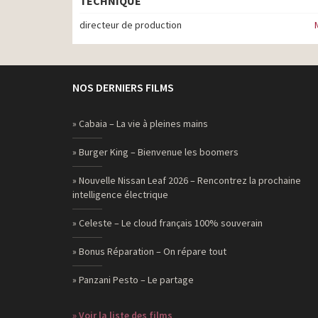
TECHNIQUE
directeur de production
NOS DERNIERS FILMS
» Cabaia – La vie à pleines mains
» Burger King – Bienvenue les boomers
» Nouvelle Nissan Leaf 2026 – Rencontrez la prochaine
intelligence électrique
» Celeste – Le cloud français 100% souverain
» Bonus Réparation – On répare tout
» Panzani Pesto – Le partage
» Voir la liste des films