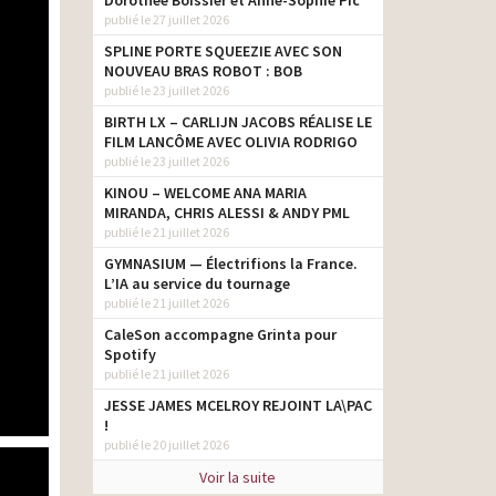
Dorothée Boissier et Anne-Sophie Pic
publié le 27 juillet 2026
SPLINE PORTE SQUEEZIE AVEC SON
NOUVEAU BRAS ROBOT : BOB
publié le 23 juillet 2026
BIRTH LX – CARLIJN JACOBS RÉALISE LE
FILM LANCÔME AVEC OLIVIA RODRIGO
publié le 23 juillet 2026
KINOU – WELCOME ANA MARIA
MIRANDA, CHRIS ALESSI & ANDY PML
publié le 21 juillet 2026
GYMNASIUM — Électrifions la France.
L’IA au service du tournage
publié le 21 juillet 2026
CaleSon accompagne Grinta pour
Spotify
publié le 21 juillet 2026
JESSE JAMES MCELROY REJOINT LA\PAC
!
publié le 20 juillet 2026
Voir la suite