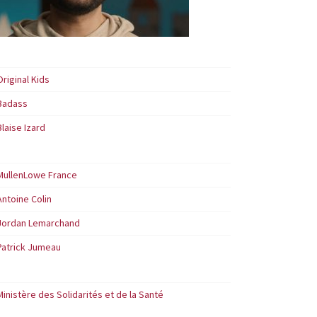
Original Kids
Badass
Blaise Izard
MullenLowe France
Antoine Colin
Jordan Lemarchand
Patrick Jumeau
Ministère des Solidarités et de la Santé