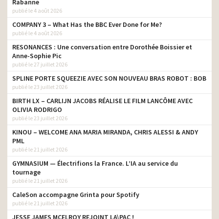
Rabanne
publié le 4 août 2026
COMPANY 3 – What Has the BBC Ever Done for Me?
publié le 4 août 2026
RESONANCES : Une conversation entre Dorothée Boissier et
Anne-Sophie Pic
publié le 27 juillet 2026
SPLINE PORTE SQUEEZIE AVEC SON NOUVEAU BRAS ROBOT : BOB
publié le 23 juillet 2026
BIRTH LX – CARLIJN JACOBS RÉALISE LE FILM LANCÔME AVEC
OLIVIA RODRIGO
publié le 23 juillet 2026
KINOU – WELCOME ANA MARIA MIRANDA, CHRIS ALESSI & ANDY
PML
publié le 21 juillet 2026
GYMNASIUM — Électrifions la France. L’IA au service du
tournage
publié le 21 juillet 2026
CaleSon accompagne Grinta pour Spotify
publié le 21 juillet 2026
JESSE JAMES MCELROY REJOINT LA\PAC !