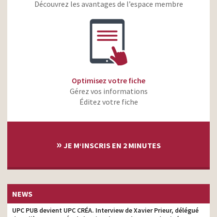
Découvrez les avantages de l’espace membre
Fondation des femmes –
Tu seras un homme mon
styliste
fils
Dim – Les Pockets de Dim
styliste
par F.Beigbeder
Optimisez votre fiche
Gérez vos informations
Éditez votre fiche
»
JE M‘INSCRIS EN 2 MINUTES
NEWS
UPC PUB devient UPC CRÉA. Interview de Xavier Prieur, délégué