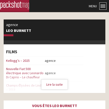
MENU
agence
LEO BURNETT
FILMS
Kellogg’s – 2025
agence
Nouvelle Fiat 500
électrique avec Leonardo
agence
Di Caprio – Le chauffeur
Lire la suite
Champs-Élysées de Lindt
agence
– 2018
Lindt Création – Un plaisir
agence
infini
VOUS ÊTES LEO BURNETT