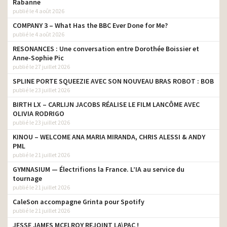
Rabanne
Fiat 500 Riva avec Adrien
agence
publié le 4 août 2026
Brody
COMPANY 3 – What Has the BBC Ever Done for Me?
Lindt Sensation Fruit – Le
publié le 4 août 2026
bon goût des fruits et du
agence
chocolat réunis
RESONANCES : Une conversation entre Dorothée Boissier et
Anne-Sophie Pic
Le Petit Olivier –
publié le 27 juillet 2026
agence
Respectons la beauté
SPLINE PORTE SQUEEZIE AVEC SON NOUVEAU BRAS ROBOT : BOB
publié le 23 juillet 2026
Nouvelle Fiat Tipo – Il suffit
de peu pour avoir
agence
BIRTH LX – CARLIJN JACOBS RÉALISE LE FILM LANCÔME AVEC
beaucoup
OLIVIA RODRIGO
publié le 23 juillet 2026
Playboy Parfums- Play It
agence
Wild
KINOU – WELCOME ANA MARIA MIRANDA, CHRIS ALESSI & ANDY
PML
Atlantic -The cube- Heat is
publié le 21 juillet 2026
agence
life
GYMNASIUM — Électrifions la France. L’IA au service du
Charal – Rien ne remplace
tournage
agence
l’effet d’une bonne viande
publié le 21 juillet 2026
CaleSon accompagne Grinta pour Spotify
Samsung Galaxy A –
agence
publié le 21 juillet 2026
#TheWayYouAre
JESSE JAMES MCELROY REJOINT LA\PAC !