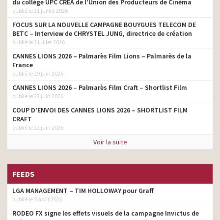
du collège UPC CRÉA de l’Union des Producteurs de Cinéma
Liebig Frais – La recette
agence
publié le 21 juillet 2026
Fiat 500 X avec Adrien
FOCUS SUR LA NOUVELLE CAMPAGNE BOUYGUES TELECOM DE
agence
Brody
BETC – Interview de CHRYSTEL JUNG, directrice de création
publié le 2 juillet 2026
Special.T by Nestlé avec
agence
CANNES LIONS 2026 – Palmarès Film Lions – Palmarès de la
Diane Kruger
France
publié le 29 juin 2026
Kellogg’s Extra – The
Collector- Son goût passe
agence
CANNES LIONS 2026 – Palmarès Film Craft – Shortlist Film
avant tout
publié le 23 juin 2026
Playboy Parfums – King &
COUP D’ENVOI DES CANNES LIONS 2026 – SHORTLIST FILM
agence
Queen of the Game
CRAFT
publié le 22 juin 2026
Calipage 2016 – Le bon
agence
travaillage
Voir la suite
Mylan – Bien
accompagnés pour une
agence
FEEDS
meilleure santé
LGA MANAGEMENT – TIM HOLLOWAY pour Graff
Le Trèfle – Le seul confort
dont on ne peut pas se
publié le 5 août 2026
agence
passer
RODEO FX signe les effets visuels de la campagne Invictus de