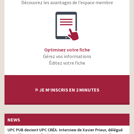
Trésor de Kellogg’s –
Découvrez les avantages de l’espace membre
agence
Spring Break
Playboy Fragrances –
agence
Never Stop Playing
Samsung Galaxy S 8 –
Impensable hier. Possible
agence
aujourd’hui
Optimisez votre fiche
Roady – Doudou
agence
Gérez vos informations
Assistance
Éditez votre fiche
Samsung Galaxy S8 –
unbox Your Phone –
agence
Breaking Out
»
Ibupradoll – Ne laissez pas
JE M‘INSCRIS EN 2 MINUTES
votre douleur transformer
agence
votre quotidien
Optical Center – L’offre
agence
audition janvier 2017
NEWS
Cuisinella – À l’écoute de
agence
vos envies
UPC PUB devient UPC CRÉA. Interview de Xavier Prieur, délégué