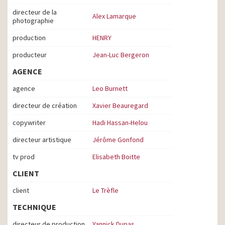
directeur de la
Alex Lamarque
photographie
production
HENRY
producteur
Jean-Luc Bergeron
AGENCE
agence
Leo Burnett
directeur de création
Xavier Beauregard
copywriter
Hadi Hassan-Helou
directeur artistique
Jérôme Gonfond
tv prod
Elisabeth Boitte
CLIENT
client
Le Trèfle
TECHNIQUE
directeur de production
Yannick Dupas