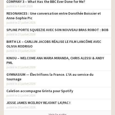
COMPANY 3 – What Has the BBC Ever Done for Me?
publié le 4 août 2026
RESONANCES : Une conversation entre Dorothée Boissier et
Anne-Sophie Pic
publié le 27 juillet 2026
SPLINE PORTE SQUEEZIE AVEC SON NOUVEAU BRAS ROBOT : BOB
publié le 23 juillet 2026
BIRTH LX – CARLIJN JACOBS RÉALISE LE FILM LANCÔME AVEC
OLIVIA RODRIGO
publié le 23 juillet 2026
KINOU – WELCOME ANA MARIA MIRANDA, CHRIS ALESSI & ANDY
PML
publié le 21 juillet 2026
GYMNASIUM — Électrifions la France. L’IA au service du
tournage
publié le 21 juillet 2026
CaleSon accompagne Grinta pour Spotify
publié le 21 juillet 2026
JESSE JAMES MCELROY REJOINT LA\PAC !
publié le 20 juillet 2026
Voir la suite