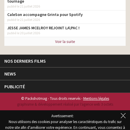
tournage
publié le 21 juillet 2026
CaleSon accompagne Grinta pour Spotify
publié le 21 juillet 2026
JESSE JAMES MCELROY REJOINT LA\PAC !
publié le 20 juillet 2026
Voir la suite
NOS DERNIERS FILMS
NEWS
PUBLICITÉ
© Packshotmag - Tous droits reservés -
Mentions légales
graphisme & développement réalisé par l‘agence web 3 octets
Avertissement:
Nous utilisons des cookies pour analyser les caractéristiques du trafic sur
notre site afin d'améliorer votre expérience. En continuant, vous consentez à