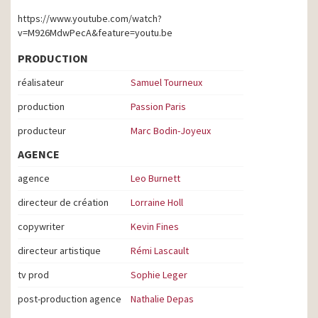
https://www.youtube.com/watch?
v=M926MdwPecA&feature=youtu.be
PRODUCTION
réalisateur
Samuel Tourneux
production
Passion Paris
producteur
Marc Bodin-Joyeux
AGENCE
agence
Leo Burnett
directeur de création
Lorraine Holl
copywriter
Kevin Fines
directeur artistique
Rémi Lascault
tv prod
Sophie Leger
post-production agence
Nathalie Depas