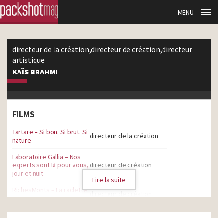
MENU
directeur de la création,directeur de création,directeur
artistique
KAÏS BRAHMI
FILMS
Tartare – Si bon. Si brut. Si
directeur de la création
nature
Laboratoire Gallia – Nos
experts sont là pour vous,
directeur de création
jour et nuit
Lire la suite
RichesMonts – La raclette
directeur de création
c’est RichesMonts – 2024
Laboratoire Gallia – Post-