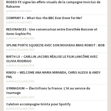
RODEO FX signe les effets visuels de la campagne Invictus de
Rabanne
publié le 4 août 2026
COMPANY 3 – What Has the BBC Ever Done for Me?
publié le 4 août 2026
RESONANCES : Une conversation entre Dorothée Boissier et
Anne-Sophie Pic
publié le 27 juillet 2026
SPLINE PORTE SQUEEZIE AVEC SON NOUVEAU BRAS ROBOT : BOB
publié le 23 juillet 2026
BIRTH LX – CARLIJN JACOBS RÉALISE LE FILM LANCÔME AVEC
OLIVIA RODRIGO
publié le 23 juillet 2026
KINOU – WELCOME ANA MARIA MIRANDA, CHRIS ALESSI & ANDY
PML
publié le 21 juillet 2026
GYMNASIUM — Électrifions la France. L’IA au service du
tournage
publié le 21 juillet 2026
CaleSon accompagne Grinta pour Spotify
publié le 21 juillet 2026