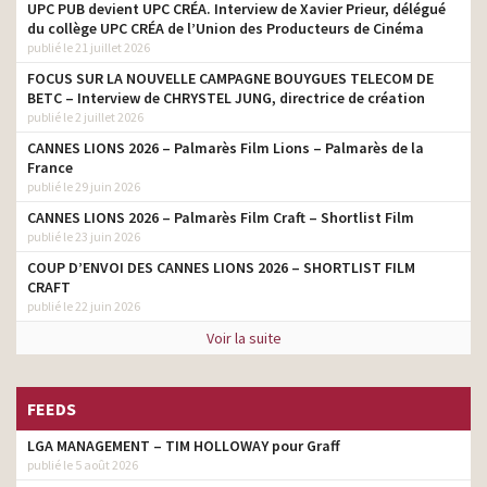
Panties
UPC PUB devient UPC CRÉA. Interview de Xavier Prieur, délégué
du collège UPC CRÉA de l’Union des Producteurs de Cinéma
Kellogg’s – Nutri Grain
directeur artistique
publié le 21 juillet 2026
FOCUS SUR LA NOUVELLE CAMPAGNE BOUYGUES TELECOM DE
BETC – Interview de CHRYSTEL JUNG, directrice de création
publié le 2 juillet 2026
CANNES LIONS 2026 – Palmarès Film Lions – Palmarès de la
France
publié le 29 juin 2026
CANNES LIONS 2026 – Palmarès Film Craft – Shortlist Film
publié le 23 juin 2026
COUP D’ENVOI DES CANNES LIONS 2026 – SHORTLIST FILM
CRAFT
publié le 22 juin 2026
Voir la suite
FEEDS
LGA MANAGEMENT – TIM HOLLOWAY pour Graff
publié le 5 août 2026