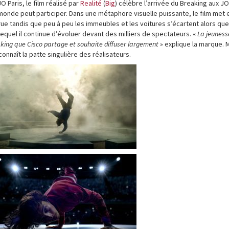
O Paris, le film réalisé par
Realité
(
Big
) célèbre l’arrivée du Breaking aux J
 monde peut participer. Dans une métaphore visuelle puissante, le film met 
rue tandis que peu à peu les immeubles et les voitures s’écartent alors que
equel il continue d’évoluer devant des milliers de spectateurs. «
La jeunesse
eaking que Cisco partage et souhaite diffuser largement
» explique la marque. 
onnaît la patte singulière des réalisateurs.