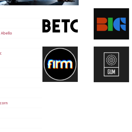
 Abello
c
dcorn