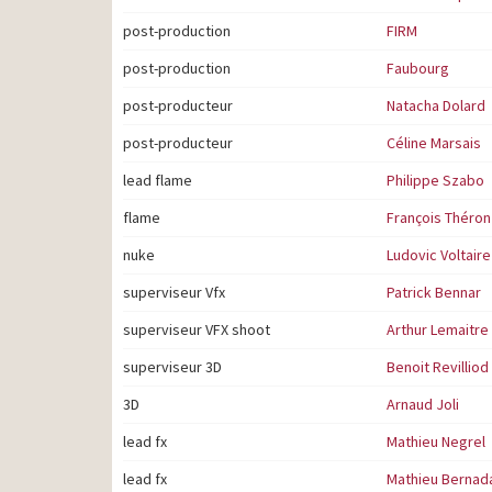
post-production
FIRM
post-production
Faubourg
post-producteur
Natacha Dolard
post-producteur
Céline Marsais
lead flame
Philippe Szabo
flame
François Théron
nuke
Ludovic Voltaire
superviseur Vfx
Patrick Bennar
superviseur VFX shoot
Arthur Lemaitre
superviseur 3D
Benoit Revilliod
3D
Arnaud Joli
lead fx
Mathieu Negrel
lead fx
Mathieu Bernad