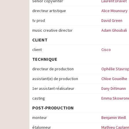
senior copywriter
Laurent Dravet
directeur artistique
Alice Mounoury
tv prod
David Green
music creative director
Adam Ghoubali
CLIENT
client
Cisco
TECHNIQUE
directeur de production
Ophélie Stavro
assistant(e) de production
Chloe Goueilhe
1er assistant réalisateur
Dany Dittmann
casting
Emma Skowron
POST-PRODUCTION
monteur
Benjamin Weill
étalonneur
Mathieu Caplan