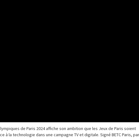
lympiques de Paris 2024 affiche son ambition que les Jeux de Paris soient
âce à la technologie dans une campagne TV et digitale. Signé BETC Paris, pa