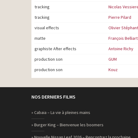
tracking
Nicolas Vessier
tracking
Pierre Pilard
visual effects
Olivier Stéphan
matte
François Belliart
graphiste After effects
Antoine Richy
production son
GUM
production son
Kouz
NOS DERNIERS FILMS
» Cabaia – La vie à pleines mains
» Burger King – Bienvenue les boomers
» Nouvelle Nissan Leaf 2026 – Rencontrez la prochaine