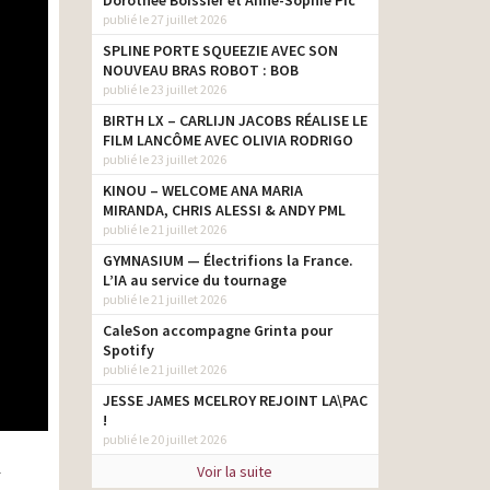
Dorothée Boissier et Anne-Sophie Pic
publié le 27 juillet 2026
SPLINE PORTE SQUEEZIE AVEC SON
NOUVEAU BRAS ROBOT : BOB
publié le 23 juillet 2026
BIRTH LX – CARLIJN JACOBS RÉALISE LE
FILM LANCÔME AVEC OLIVIA RODRIGO
publié le 23 juillet 2026
KINOU – WELCOME ANA MARIA
MIRANDA, CHRIS ALESSI & ANDY PML
publié le 21 juillet 2026
GYMNASIUM — Électrifions la France.
L’IA au service du tournage
publié le 21 juillet 2026
CaleSon accompagne Grinta pour
Spotify
publié le 21 juillet 2026
JESSE JAMES MCELROY REJOINT LA\PAC
!
publié le 20 juillet 2026
Voir la suite
r