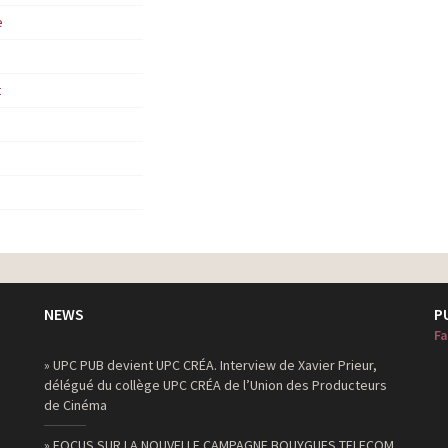
e
t
NEWS
P
Fa
» UPC PUB devient UPC CRÉA. Interview de Xavier Prieur,
délégué du collège UPC CRÉA de l’Union des Producteurs
de Cinéma
» FOCUS SUR LA NOUVELLE CAMPAGNE BOUYGUES TELECOM