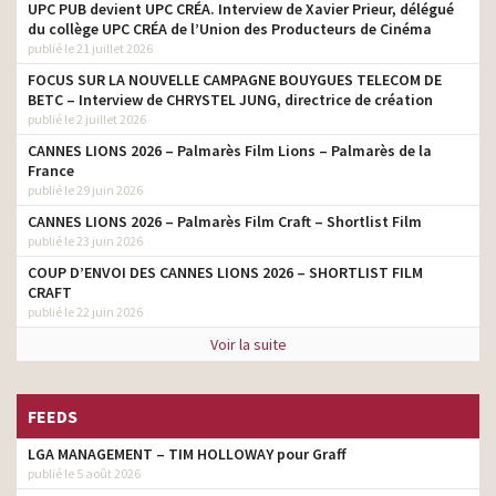
UPC PUB devient UPC CRÉA. Interview de Xavier Prieur, délégué
Bouygues Telecom – Vous
du collège UPC CRÉA de l’Union des Producteurs de Cinéma
allez redécouvrir votre
head tv prod
publié le 21 juillet 2026
maison
FOCUS SUR LA NOUVELLE CAMPAGNE BOUYGUES TELECOM DE
Sega – Humankind- Trailer
BETC – Interview de CHRYSTEL JUNG, directrice de création
head tv prod
To The Moon
publié le 2 juillet 2026
CANNES LIONS 2026 – Palmarès Film Lions – Palmarès de la
Orangina – C’est meilleur
head tv prod
France
quand c’est secoué
publié le 29 juin 2026
Givenchy – Irrésistible Eau
CANNES LIONS 2026 – Palmarès Film Craft – Shortlist Film
de Parfum – Fran
head tv prod
publié le 23 juin 2026
Summers
COUP D’ENVOI DES CANNES LIONS 2026 – SHORTLIST FILM
Sega – Humankind- It’s
CRAFT
more than History. It’s
head tv prod
publié le 22 juin 2026
your Story
Voir la suite
Valentino – Voce Viva –
head tv prod
Lady Gaga
FEEDS
Y de Yves Saint Laurent –
head tv prod
Lenny Kravitz – Why not?
LGA MANAGEMENT – TIM HOLLOWAY pour Graff
Yves Saint Laurent – Mon
publié le 5 août 2026
head tv prod
Paris Intensément