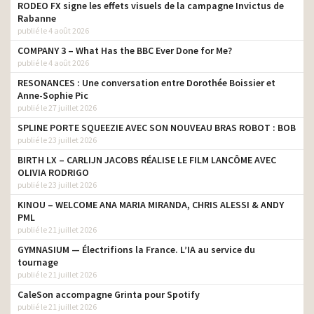
RODEO FX signe les effets visuels de la campagne Invictus de
Rabanne
Valentino – Born In Roma
head tv prod
publié le 4 août 2026
Yves Saint Laurent – Libre,
COMPANY 3 – What Has the BBC Ever Done for Me?
le nouveau parfum féminin
head tv prod
publié le 4 août 2026
– Dua Lipa
RESONANCES : Une conversation entre Dorothée Boissier et
Evian – Live Young – 2019
head tv prod
Anne-Sophie Pic
publié le 27 juillet 2026
Lacoste – Life is a
SPLINE PORTE SQUEEZIE AVEC SON NOUVEAU BRAS ROBOT : BOB
Beautiful Sport –
head tv prod
publié le 23 juillet 2026
Crocodile Inside
BIRTH LX – CARLIJN JACOBS RÉALISE LE FILM LANCÔME AVEC
Yves Saint Laurent – Y Eau
head tv prod
OLIVIA RODRIGO
de Parfum – Adam Levine
publié le 23 juillet 2026
Yves Saint Laurent – Black
KINOU – WELCOME ANA MARIA MIRANDA, CHRIS ALESSI & ANDY
head tv prod
Opium- Zoë Kravitz
PML
publié le 21 juillet 2026
SoFoot – Le papier
head tv prod
GYMNASIUM — Électrifions la France. L’IA au service du
Yves Saint Laurent –
tournage
head tv prod
L’Homme Cologne Bleue
publié le 21 juillet 2026
CaleSon accompagne Grinta pour Spotify
Eric Bompard – La douceur
head tv prod
publié le 21 juillet 2026
est invincible