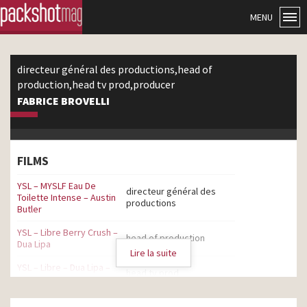
MENU
directeur général des productions,head of
production,head tv prod,producer
FABRICE BROVELLI
FILMS
YSL – MYSLF Eau De
directeur général des
Toilette Intense – Austin
productions
Butler
YSL – Libre Berry Crush –
head of production
Dua Lipa
Lire la suite
YSL – Libre – Dua Lipa –
head tv prod
2025
YSL – Libre L’eau Nue – Dua