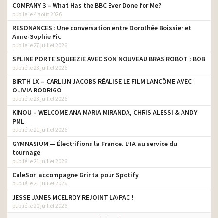
COMPANY 3 – What Has the BBC Ever Done for Me?
publié le 4 août 2026
RESONANCES : Une conversation entre Dorothée Boissier et
Anne-Sophie Pic
publié le 27 juillet 2026
SPLINE PORTE SQUEEZIE AVEC SON NOUVEAU BRAS ROBOT : BOB
publié le 23 juillet 2026
BIRTH LX – CARLIJN JACOBS RÉALISE LE FILM LANCÔME AVEC
OLIVIA RODRIGO
publié le 23 juillet 2026
KINOU – WELCOME ANA MARIA MIRANDA, CHRIS ALESSI & ANDY
PML
publié le 21 juillet 2026
GYMNASIUM — Électrifions la France. L’IA au service du
tournage
publié le 21 juillet 2026
CaleSon accompagne Grinta pour Spotify
publié le 21 juillet 2026
JESSE JAMES MCELROY REJOINT LA\PAC !
publié le 20 juillet 2026