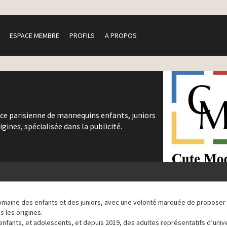
ESPACE MEMBRE
PROFILS
A PROPOS
ce parisienne de mannequins enfants, juniors
igines, spécialisée dans la publicité.
domaine des enfants et des juniors, avec une volonté marquée de proposer
 les origines.
 enfants, et adolescents, et depuis 2019, des adultes représentatifs d’univ