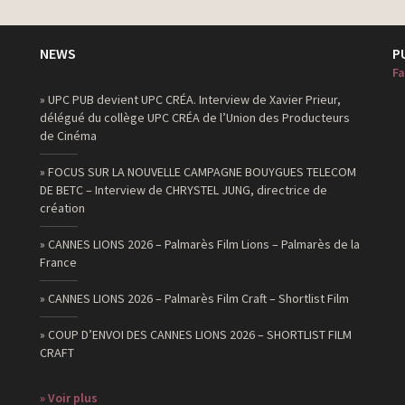
agence de mannequins
NEWS
P
agence de mannequins
Fa
agence de mannequins
» UPC PUB devient UPC CRÉA. Interview de Xavier Prieur,
délégué du collège UPC CRÉA de l’Union des Producteurs
agence de mannequins
de Cinéma
agence de mannequins
» FOCUS SUR LA NOUVELLE CAMPAGNE BOUYGUES TELECOM
DE BETC – Interview de CHRYSTEL JUNG, directrice de
création
agence de mannequins
agence de mannequins
» CANNES LIONS 2026 – Palmarès Film Lions – Palmarès de la
France
agence de mannequins
» CANNES LIONS 2026 – Palmarès Film Craft – Shortlist Film
agence de mannequins
agence de mannequins
» COUP D’ENVOI DES CANNES LIONS 2026 – SHORTLIST FILM
CRAFT
agence de mannequins
agence de mannequins
» Voir plus