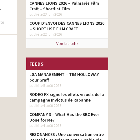
CANNES LIONS 2026 – Palmarès Film
Craft – Shortlist Film
e
publié le 23 juin 2026
nte
COUP D’ENVOI DES CANNES LIONS 2026
– SHORTLIST FILM CRAFT
publié le 22 juin 2026
Voir la suite
FEEDS
LGA MANAGEMENT – TIM HOLLOWAY
pour Graff
publié le 5 août 2026
RODEO FX signe les effets visuels de la
campagne Invictus de Rabanne
publié le 4 août 2026
COMPANY 3 – What Has the BBC Ever
Done for Me?
publié le 4 août 2026
RESONANCES : Une conversation entre