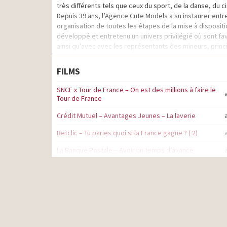
très différents tels que ceux du sport, de la danse, du c
Depuis 39 ans, l’Agence Cute Models a su instaurer entre
organisation de toutes les étapes de la mise à dispositio
développé et entretenu un univers privilégié où sont fa
ainsi qu’avec avec les représentants des mineurs, princi
FILMS
SNCF x Tour de France – On est des millions à faire le
Tour de France
Crédit Mutuel – Avantages Jeunes – La laverie
Betclic – Tu paries quoi si la France gagne ? ( 2)
La Banque Postale – Avoir un temps d’avance
Haribo Miami Pik – Le départ en vacances
Somfy – Box Tahoma – Coucou
Intermarché – Copains copains – Avantage rayon Bébé
Crédit Mutuel – Fini les oui mais – Accès à la propriété