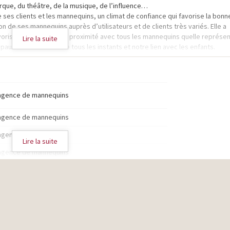
irque, du théâtre, de la musique, de l’influence…
 ses clients et les mannequins, un climat de confiance qui favorise la bonn
n de ses mannequins auprès d’utilisateurs et de clients très variés. Elle a
vorisés le contact et la proximité avec tous les mannequins quelle représe
Lire la suite
paux interlocuteurs de tous les instants et notre lien avec les enfants.
agence de mannequins
agence de mannequins
agence de mannequins
Lire la suite
agence de mannequins
agence de mannequins
agence de mannequins
agence de mannequins
agence de mannequins