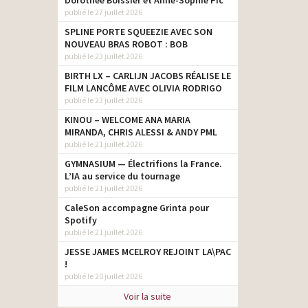
Dorothée Boissier et Anne-Sophie Pic
publié le 27 juillet 2026
SPLINE PORTE SQUEEZIE AVEC SON
NOUVEAU BRAS ROBOT : BOB
publié le 23 juillet 2026
BIRTH LX – CARLIJN JACOBS RÉALISE LE
FILM LANCÔME AVEC OLIVIA RODRIGO
publié le 23 juillet 2026
KINOU – WELCOME ANA MARIA
MIRANDA, CHRIS ALESSI & ANDY PML
publié le 21 juillet 2026
GYMNASIUM — Électrifions la France.
L’IA au service du tournage
publié le 21 juillet 2026
CaleSon accompagne Grinta pour
Spotify
publié le 21 juillet 2026
JESSE JAMES MCELROY REJOINT LA\PAC
!
publié le 20 juillet 2026
Voir la suite