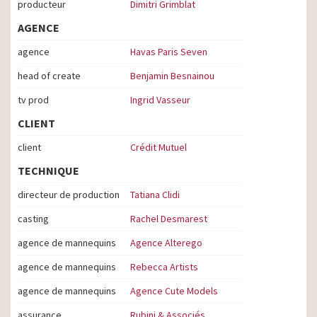
producteur
Dimitri Grimblat
AGENCE
agence
Havas Paris Seven
head of create
Benjamin Besnainou
tv prod
Ingrid Vasseur
CLIENT
client
Crédit Mutuel
TECHNIQUE
directeur de production
Tatiana Clidi
casting
Rachel Desmarest
agence de mannequins
Agence Alterego
agence de mannequins
Rebecca Artists
agence de mannequins
Agence Cute Models
assurance
Rubini & Associés