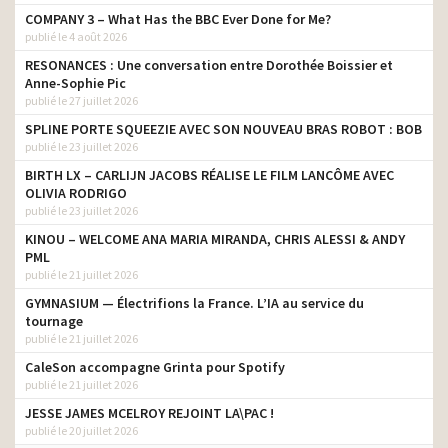
COMPANY 3 – What Has the BBC Ever Done for Me?
publié le 4 août 2026
RESONANCES : Une conversation entre Dorothée Boissier et
Anne-Sophie Pic
publié le 27 juillet 2026
SPLINE PORTE SQUEEZIE AVEC SON NOUVEAU BRAS ROBOT : BOB
publié le 23 juillet 2026
BIRTH LX – CARLIJN JACOBS RÉALISE LE FILM LANCÔME AVEC
OLIVIA RODRIGO
publié le 23 juillet 2026
KINOU – WELCOME ANA MARIA MIRANDA, CHRIS ALESSI & ANDY
PML
publié le 21 juillet 2026
GYMNASIUM — Électrifions la France. L’IA au service du
tournage
publié le 21 juillet 2026
CaleSon accompagne Grinta pour Spotify
publié le 21 juillet 2026
JESSE JAMES MCELROY REJOINT LA\PAC !
publié le 20 juillet 2026