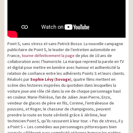
Point S, sans stress et sans Patrick Bosso. La nouvelle campagne
publicitaire de Point S, le leader de l’entretien automobile en
France,
tourne définitivement la page
de plus de 10 ans de
collaboration avec l’humoriste. La marque reprend la parole en TV
et digital pour mettre en lumière avec humour et authenticité la
relation de confiance entre les adhérents Points S et leurs clients.
Réalisés par
Sophie Lévy
(
Sovage
), quatre films mettent en
scène des histoires inspirées du quotidien dans lesquelles la
voiture joue une rôle clé dans la vie de chaque personnage haut
en couleur. Marie-Thérèse, fan de Julien Jean-Pierre, Enzo,
vendeur de glaces de père en fils, Corinne, l’entraîneuse de
poussins, et Roger, le chasseur de champignons, peuvent
prendre la route en toute sérénité grâce à Jérôme, leur
technicien Point S, qu’ils rassurent à leur tour. « Pas de stress, il y
a Point S ». Les comédies aux personnages pittoresques bien
croqués célèbrent avec complicité et bonne humeur les petites