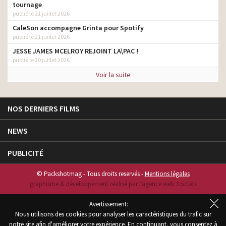
tournage
publié le 21 juillet 2026
CaleSon accompagne Grinta pour Spotify
publié le 21 juillet 2026
JESSE JAMES MCELROY REJOINT LA\PAC !
publié le 20 juillet 2026
Voir la suite
NOS DERNIERS FILMS
NEWS
PUBLICITÉ
© Packshotmag - Tous droits reservés -
Mentions légales
graphisme & développement réalisé par l‘agence web 3 octets
Avertissement:
Nous utilisons des cookies pour analyser les caractéristiques du trafic sur
notre site afin d'améliorer votre expérience. En continuant, vous consentez à