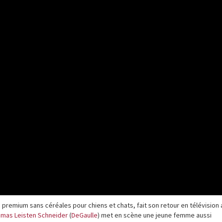
 premium sans céréales pour chiens et chats, fait son retour en télévision
mas Leisten Schneider
(
DeGaulle
) met en scène une jeune femme aussi