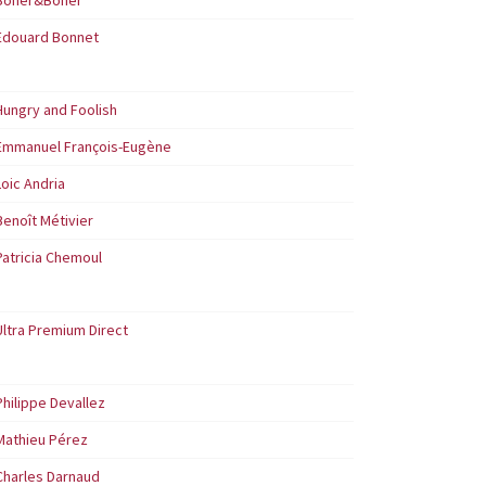
Boner&Boner
Edouard Bonnet
Hungry and Foolish
Emmanuel François-Eugène
Loic Andria
Benoît Métivier
Patricia Chemoul
Ultra Premium Direct
Philippe Devallez
Mathieu Pérez
Charles Darnaud