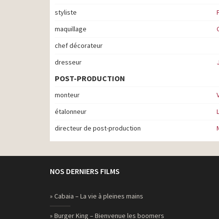
styliste
maquillage
chef décorateur
dresseur
POST-PRODUCTION
monteur
étalonneur
directeur de post-production
NOS DERNIERS FILMS
» Cabaia – La vie à pleines mains
» Burger King – Bienvenue les boomers