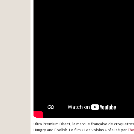
Ultra Premium Direct, la marque française de croquettes
Hungry and Foolish. Le film « Les voisins » réalisé par
Tho