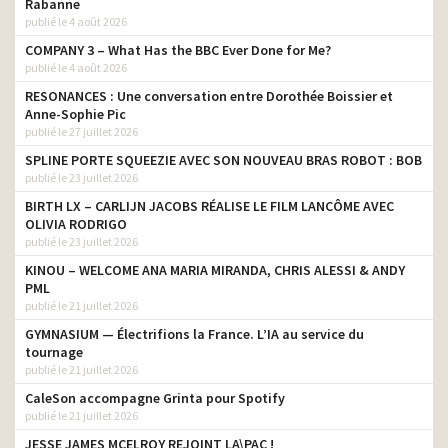
Rabanne
publié le 4 août 2026
COMPANY 3 – What Has the BBC Ever Done for Me?
publié le 4 août 2026
RESONANCES : Une conversation entre Dorothée Boissier et
Anne-Sophie Pic
publié le 27 juillet 2026
SPLINE PORTE SQUEEZIE AVEC SON NOUVEAU BRAS ROBOT : BOB
publié le 23 juillet 2026
BIRTH LX – CARLIJN JACOBS RÉALISE LE FILM LANCÔME AVEC
OLIVIA RODRIGO
publié le 23 juillet 2026
KINOU – WELCOME ANA MARIA MIRANDA, CHRIS ALESSI & ANDY
PML
publié le 21 juillet 2026
GYMNASIUM — Électrifions la France. L’IA au service du
tournage
publié le 21 juillet 2026
CaleSon accompagne Grinta pour Spotify
publié le 21 juillet 2026
JESSE JAMES MCELROY REJOINT LA\PAC !