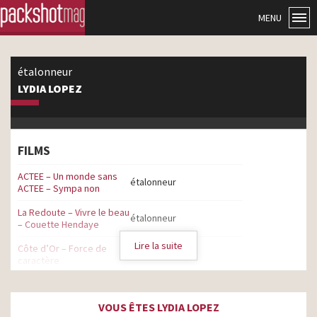
MENU
étalonneur
LYDIA LOPEZ
FILMS
ACTEE – Un monde sans
étalonneur
ACTEE – Sympa non
La Redoute – Vivre le beau
étalonneur
– Couette Hendaye
Lire la suite
Côte d’Or – Force de
étalonneur
caractère
Carrefour – Retrouvons
tous le goût avec Act For
étalonneur
VOUS ÊTES LYDIA LOPEZ
Food – 2024