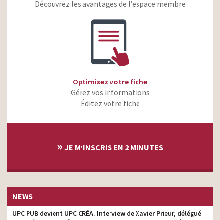
Découvrez les avantages de l’espace membre
Biogaran – Comment ça va
étalonneur
?
Crosscall Stellar- X5 – Les
meilleures tendances
étalonneur
sont celles qui durent
Artensium de Boiron – Là
où la douleur surgit,
étalonneur
Optimisez votre fiche
Artensium agit
Gérez vos informations
SOS Homophobie – À nos
Éditez votre fiche
étalonneur
amours au grand jour
Ultra Premium Direct – Les
étalonneur
voisins
»
JE M‘INSCRIS EN 2 MINUTES
Optimhome –
L’emménagement –
étalonneur
Recrutement
LICRA – Démasquons la
étalonneur
peur
NEWS
Ibis Styles – Le
UPC PUB devient UPC CRÉA. Interview de Xavier Prieur, délégué
étalonneur
Lit’maginaire