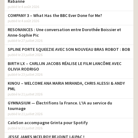
Rabanne
publié le 4 août 2026
COMPANY 3 – What Has the BBC Ever Done for Me?
publié le 4 août 2026
RESONANCES : Une conversation entre Dorothée Boissier et
Anne-Sophie Pic
publié le 27 juillet 2026
SPLINE PORTE SQUEEZIE AVEC SON NOUVEAU BRAS ROBOT : BOB
publié le 23 juillet 2026
BIRTH LX – CARLIJN JACOBS RÉALISE LE FILM LANCÔME AVEC
OLIVIA RODRIGO
publié le 23 juillet 2026
KINOU – WELCOME ANA MARIA MIRANDA, CHRIS ALESSI & ANDY
PML
publié le 21 juillet 2026
GYMNASIUM — Électrifions la France. L’IA au service du
tournage
publié le 21 juillet 2026
CaleSon accompagne Grinta pour Spotify
publié le 21 juillet 2026
JESSE JAMES MCELROY REJOINT LA\PAC !