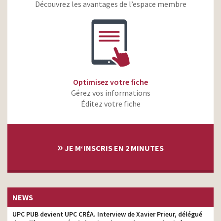
Découvrez les avantages de l’espace membre
Côte d’Or – Le goût des
directeur de création
vraies émotions
Cisco – Partenaire officiel
des JO Paris 2024 –
directeur de création
Breaking
Belin – L’apéro qui
directeur de création
rapproche
Optimisez votre fiche
Gérez vos informations
Laboratoire Gallia – Votre
directeur de création
histoire, notre expertise
Éditez votre fiche
»
JE M‘INSCRIS EN 2 MINUTES
NEWS
UPC PUB devient UPC CRÉA. Interview de Xavier Prieur, délégué