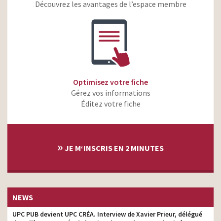
Axa – Le garage –
Découvrez les avantages de l’espace membre
Assurance
monteur
Professionnelle
Axa – La confiance est en
vous – Know You Can –
monteur
Serena Williams
Canal + Deliveroo – Future
monteur
Food
Optimisez votre fiche
Gérez vos informations
Éditez votre fiche
»
JE M‘INSCRIS EN 2 MINUTES
NEWS
UPC PUB devient UPC CRÉA. Interview de Xavier Prieur, délégué