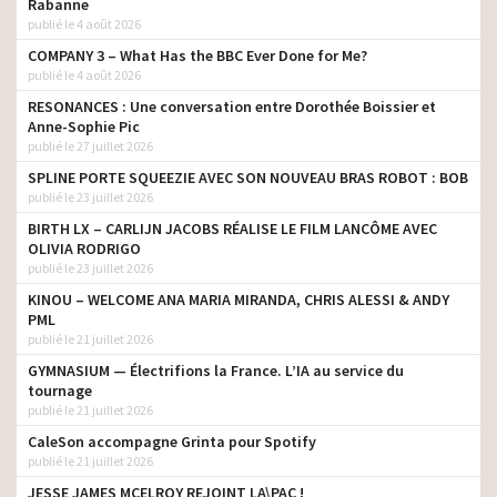
Rabanne
publié le 4 août 2026
COMPANY 3 – What Has the BBC Ever Done for Me?
publié le 4 août 2026
RESONANCES : Une conversation entre Dorothée Boissier et
Anne-Sophie Pic
publié le 27 juillet 2026
SPLINE PORTE SQUEEZIE AVEC SON NOUVEAU BRAS ROBOT : BOB
publié le 23 juillet 2026
BIRTH LX – CARLIJN JACOBS RÉALISE LE FILM LANCÔME AVEC
OLIVIA RODRIGO
publié le 23 juillet 2026
KINOU – WELCOME ANA MARIA MIRANDA, CHRIS ALESSI & ANDY
PML
publié le 21 juillet 2026
GYMNASIUM — Électrifions la France. L’IA au service du
tournage
publié le 21 juillet 2026
CaleSon accompagne Grinta pour Spotify
publié le 21 juillet 2026
JESSE JAMES MCELROY REJOINT LA\PAC !