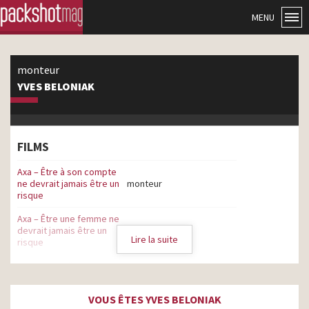
MENU
monteur
YVES BELONIAK
FILMS
Axa – Être à son compte
ne devrait jamais être un
monteur
risque
Axa – Être une femme ne
devrait jamais être un
monteur
Lire la suite
risque
Axa – La confiance est une
force – Être confiant c’est
monteur
avancer
VOUS ÊTES YVES BELONIAK