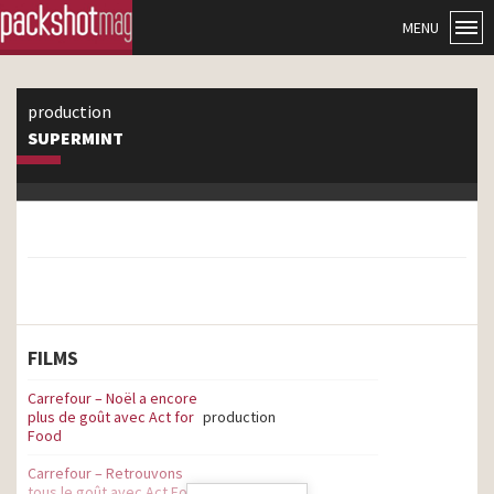
MENU
production
SUPERMINT
FILMS
Carrefour – Noël a encore
plus de goût avec Act for
production
Food
Carrefour – Retrouvons
tous le goût avec Act For
production