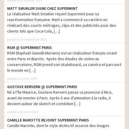
publié le 31 octobre 2023
Extra
MATT SMUKLER SIGNE CHEZ SUPERMINT
Jardiland – C’est que du
production
Le réalisateur Matt Smukler rejoint Supermint pour sa
bien-être
représentation française. Matt a commencé sa carrière en
Naturalia – Soyez libre
réalisant des courts métrages, clips et des publicités pour des
production
d’être nature
clients tels que Coca-Cola, […]
publié le 19 septembre 2023
Citroën C4 Cactus
production
OneTone – Il détonne
RGM @ SUPERMINT.PARIS
RGM (Raphaël Gianelli-Meriano) est un réalisateur français vivant
Renault #ZOECityBreak –
entre Paris et Biarritz. Après des études de violon au
Voyagez au bout du
production
monde près de chez vous
conservatoire, RGM prend son skateboard, sa caméra et parcourt
le monde en […]
Bultex – Les scientifiques
production
publié le 23 mai 2023
cachés
GUSTAVE KERVERN @ SUPERMINT.PARIS
Quickbooks – Ceux qui
production
Né à l’île Maurice, Gustave Kervern passe sa jeunesse à Nice,
utilisent Quickbooks…
avant de monter à Paris. Après 5 ans d’animation à la radio, il
Banque Populaire – Apple
devient auteur de sketch et comédien […]
production
Pay
publié le 20 avril 2023
Lego #15 briques – Une
CAMILLE MAROTTE REJOINT SUPERMINT.PARIS
production
créativité sans limite
Camille Marotte, dont le style distinctif associe des images