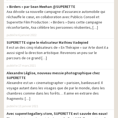
Harmonie Mutuelle – Team
« Birders » par Sean Meehan @SUPERETTE
production
Building
Axa dévoile sa nouvelle campagne d’assurance automobile qui
réchauffe le cœur, en collaboration avec Publicis Conseil et
Charal – Rien ne remplace
Superette Film Production : « Birders » Dans cette campagne
production
l’effet d’une bonne viande
réconfortante, Axa célèbre les personnes résilientes, […]
Nivea – Déo Pocket
production
publié le 6 janvier 2022
Cifog Le Foie Gras – La
SUPERETTE signe le réalisateur Mathieu Vadepied
production
Robe
Il est un des cinq réalisateurs de « En Thérapie » sur Arte dont il a
aussi signé la direction artistique. Revenons un peu sur le
Sofinco – Montgolfière
production
parcours de ce grand […]
Malakoff Médéric 2014
production
publié le 17 mars 2021
Alexandre Léglise, nouveau messie photographique chez
Sofinco – On ne fait pas
SUPERETTE
attendre les projets – Le
production
bus – Wingsuit
Alexandre est un « cinematographer » parisien, banlieusard. Il
voyage autant dans les visages que de par le monde, dans les
Sofinco – Lance les jours
chambres comme dans les forêts… Il aime en extraire des
production
les plus beaux
fragments: […]
Sofinco –
publié le 13 janvier 2021
Accompagnement –
production
Avec superettegallery.store, SUPERETTE est sauvée des eaux!
Respect – Confiance