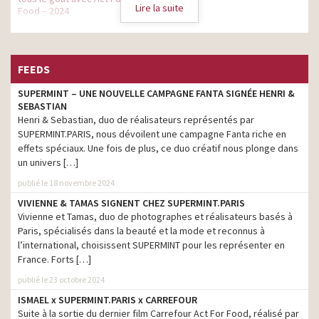
Lire la suite
Food – 2024
St Hubert – L’Original – Le
production
choix du cœur
FEEDS
St Hubert – Le choix du
production
cœur – Le musée
SUPERMINT – UNE NOUVELLE CAMPAGNE FANTA SIGNÉE HENRI &
SEBASTIAN
Dacia Sandero et Sandero
Stepway – Ne gardez que
Henri & Sebastian, duo de réalisateurs représentés par
production
l’essentiel
SUPERMINT.PARIS, nous dévoilent une campagne Fanta riche en
effets spéciaux. Une fois de plus, ce duo créatif nous plonge dans
Fondation Abbé Pierre – Il
production
un univers […]
y a une vie après la rue
publié le 18 novembre 2024
Sofinco – 70 ans
VIVIENNE & TAMAS SIGNENT CHEZ SUPERMINT.PARIS
ensemble – Vous donner
production
de l’avance
Vivienne et Tamas, duo de photographes et réalisateurs basés à
Paris, spécialisés dans la beauté et la mode et reconnus à
Midas – Diagnostic
l’international, choisissent SUPERMINT pour les représenter en
systématique – Les doigts
production
France. Forts […]
croisés
publié le 23 octobre 2024
Sarenza – Joyeux Noël à
production
ISMAEL x SUPERMINT.PARIS x CARREFOUR
toutes les flemmardes
Suite à la sortie du dernier film Carrefour Act For Food, réalisé par