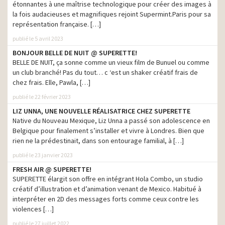
étonnantes à une maîtrise technologique pour créer des images à
Burger King – Les seuls
production
la fois audacieuses et magnifiques rejoint Supermint.Paris pour sa
burgers grillés à la flamme
représentation française. […]
KFC – Libérez votre côté
production
publié le 5 avril 2023
#superpilon
BONJOUR BELLE DE NUIT @ SUPERETTE!
Carrefour – Les
BELLE DE NUIT, ça sonne comme un vieux film de Bunuel ou comme
fabuleuses PME
production
un club branché! Pas du tout… c ‘est un shaker créatif frais de
françaises
chez frais. Elle, Pawla, […]
Nutella – B ready
production
publié le 22 février 2023
Délichoc – Un grain de
LIZ UNNA, UNE NOUVELLE RÉALISATRICE CHEZ SUPERETTE
production
folie – Yes Man
Native du Nouveau Mexique, Liz Unna a passé son adolescence en
Belgique pour finalement s’installer et vivre à Londres. Bien que
Essilor Eyezen – Le verre
rien ne la prédestinait, dans son entourage familial, à […]
conçu pour la vie
production
connectée
publié le 23 janvier 2023
Quick – On n’en fait jamais
FRESH AIR @ SUPERETTE!
production
trop pour les enfants
SUPERETTE élargit son offre en intégrant Hola Combo, un studio
créatif d’illustration et d’animation venant de Mexico. Habitué à
Carte Noire – Le baiser
production
interpréter en 2D des messages forts comme ceux contre les
violences […]
Essilor Varilux – Le Héros
production
Moderne
publié le 27 juillet 2022