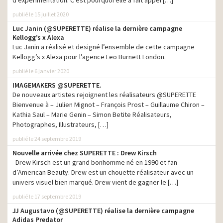
d’expérimentation. C’est pourquoi elle a fait appel […]
publié le 15 juillet 2020
Luc Janin (@SUPERETTE) réalise la dernière campagne
Kellogg’s x Alexa
Luc Janin a réalisé et designé l’ensemble de cette campagne
Kellogg’s x Alexa pour l’agence Leo Burnett London.
publié le 6 janvier 2020
IMAGEMAKERS @SUPERETTE.
De nouveaux artistes rejoignent les réalisateurs @SUPERETTE
Bienvenue à – Julien Mignot – François Prost – Guillaume Chiron –
Kathia Saul – Marie Genin – Simon Betite Réalisateurs,
Photographes, Illustrateurs, […]
publié le 24 septembre 2019
Nouvelle arrivée chez SUPERETTE : Drew Kirsch
Drew Kirsch est un grand bonhomme né en 1990 et fan
d’American Beauty. Drew est un chouette réalisateur avec un
univers visuel bien marqué. Drew vient de gagner le […]
publié le 17 septembre 2019
JJ Augustavo (@SUPERETTE) réalise la dernière campagne
Adidas Predator