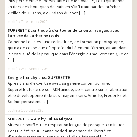
Plus pernicieuse et persistante que le Covid-19, l’eau qui inonde
Sofinco – Pack
un tiers des boutiques de Paris en s’infiltrant par des brèches
production
Engagement
vieilles de 300 ans, a eu raison du spot […]
Système U – U le
publié le 7 décembre 2020
commerce qui profite a
production
SUPERETTE continue à s’entourer de talents français avec
tous
l’arrivée de Catherine Louis
Catherine Louis est une réalisatrice, de formation photographe,
Havas Voyages – Tourisme
production
qui n’a de cesse que d’approfondir l’élément féminin, autant dans
Roche Bobois –
la sensualité de la peau que dans l’énergie du mouvement. Que ce
production
« Jubilation »
[…]
publié le 24 novembre 2020
Énergie frenchy chez SUPERETTE
Après 8 ans d’expertise avec sa galerie contemporaine,
Superette, forte de son ADN unique, se recentre sur la fabrication
et le développement de ses imagemakers. Armelle, Frederika et
Solène persistent […]
publié le 1 octobre 2020
SUPERETTE – AIR by Julien Mignot
Air est un souffle. Une respiration longue de presque 32 minutes.
Cet EP a été pour Jeanne Added un espace de liberté et