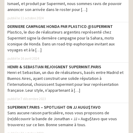
Jean Paul Gaultier – Ski
Ismael, et produit par Supermint, nous sommes ravis de pouvoir
production
Resort – Noël 2019
annoncer son arrivée dans le roster pour […]
Roche Bobois – Goûtez au
publié le 11 octobre 2024
production
French Art de Vivre
DERNIERE CAMPAGNE HONDA PAR PLASTICO @SUPERMINT
Plastico, le duo de réalisateurs argentins représenté chez
Petits Princes – Elsa
production
Supermint signe la dernière campagne pour la Sahara, moto
Whaou! – C’est bon d’avoir
iconique de Honda. Dans un road-trip euphorique invitant aux
production
une girafe dans la poche
voyages et à la […]
Rowenta – Air Force All in
publié le 16 avril 2024
production
One – La course poursuite
HENRI & SEBASTIAN REJOIGNENT SUPERMINT.PARIS
Henri et Sebastian, un duo de réalisateurs, basés entre Madrid et
Nivea Pure Skin – Women
production
in Blue
Buenos Aires, ayant construit une solide réputation à
l’international, choisissent Supermint pour leur représentation
NRJ Mobile – Whaaat ?!
production
française. Leur style, n’appartenant à […]
Sofinco – Smart Money,
publié le 7 décembre 2023
production
Smart Life
SUPERMINT.PARIS – SPOTLIGHT ON JJ AUGU$TAVO
Sans aucune raison particulière, nous vous proposons de
Bénénuts – Plaisir Brut
production
(re)découvrir la bande de Jonathan « JJ » Augu$tavo que vous
Nouveaux Brownies
trouverez sur ce lien. Bonne semaine à tous.
Granola – Intensément
production