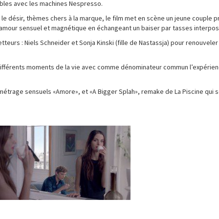
bles avec les machines Nespresso.
t le désir, thèmes chers à la marque, le film met en scène un jeune couple p
n amour sensuel et magnétique en échangeant un baiser par tasses interpo
teurs : Niels Schneider et Sonja Kinski (fille de Nastassja) pour renouveler
s différents moments de la vie avec comme dénominateur commun l’expérie
-métrage sensuels «Amore», et «A Bigger Splah», remake de La Piscine qui s