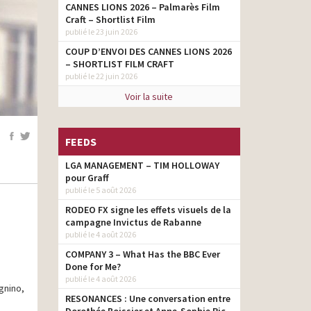
CANNES LIONS 2026 – Palmarès Film
Craft – Shortlist Film
publié le 23 juin 2026
COUP D’ENVOI DES CANNES LIONS 2026
– SHORTLIST FILM CRAFT
publié le 22 juin 2026
Voir la suite
FEEDS
LGA MANAGEMENT – TIM HOLLOWAY
pour Graff
publié le 5 août 2026
RODEO FX signe les effets visuels de la
campagne Invictus de Rabanne
publié le 4 août 2026
COMPANY 3 – What Has the BBC Ever
Done for Me?
publié le 4 août 2026
gnino,
RESONANCES : Une conversation entre