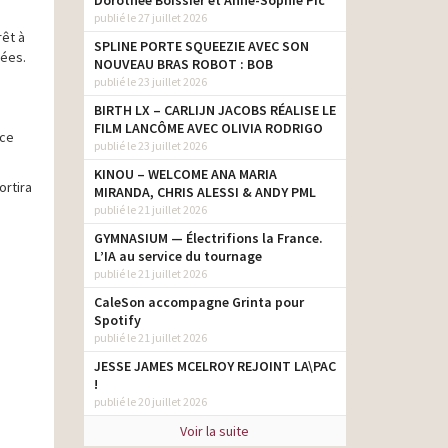
Dorothée Boissier et Anne-Sophie Pic
publié le 27 juillet 2026
rêt à
SPLINE PORTE SQUEEZIE AVEC SON
sées.
NOUVEAU BRAS ROBOT : BOB
publié le 23 juillet 2026
BIRTH LX – CARLIJN JACOBS RÉALISE LE
FILM LANCÔME AVEC OLIVIA RODRIGO
nce
publié le 23 juillet 2026
KINOU – WELCOME ANA MARIA
ortira
MIRANDA, CHRIS ALESSI & ANDY PML
publié le 21 juillet 2026
GYMNASIUM — Électrifions la France.
L’IA au service du tournage
publié le 21 juillet 2026
CaleSon accompagne Grinta pour
Spotify
publié le 21 juillet 2026
JESSE JAMES MCELROY REJOINT LA\PAC
!
publié le 20 juillet 2026
Voir la suite