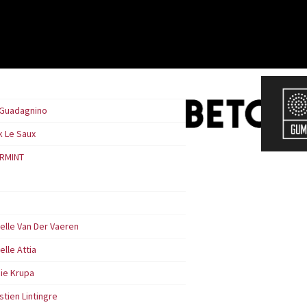
 Guadagnino
k Le Saux
RMINT
lle Van Der Vaeren
elle Attia
nie Krupa
tien Lintingre