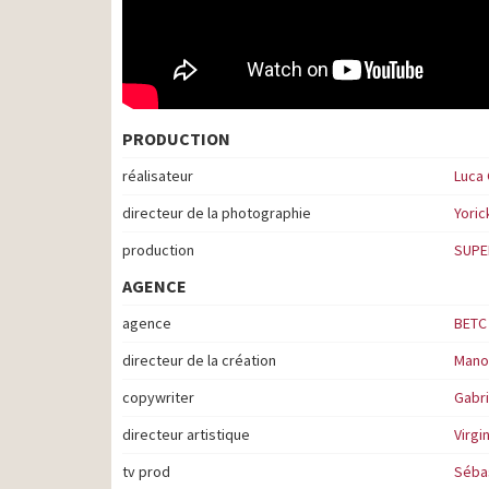
PRODUCTION
réalisateur
Luca
directeur de la photographie
Yoric
production
SUPE
AGENCE
agence
BETC
directeur de la création
Manoe
copywriter
Gabri
directeur artistique
Virgi
tv prod
Sébas