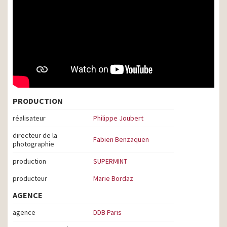
PRODUCTION
réalisateur
Philippe Joubert
directeur de la
Fabien Benzaquen
photographie
production
SUPERMINT
producteur
Marie Bordaz
AGENCE
agence
DDB Paris