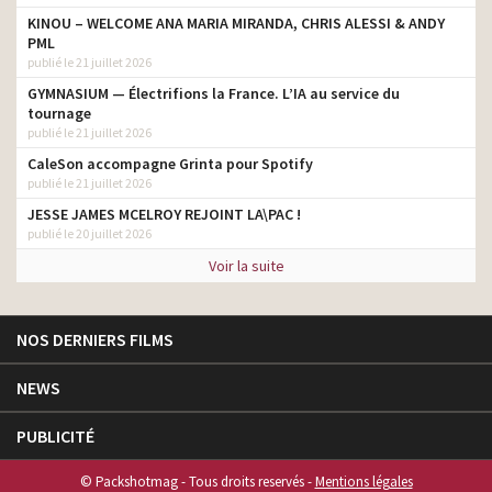
KINOU – WELCOME ANA MARIA MIRANDA, CHRIS ALESSI & ANDY
PML
publié le 21 juillet 2026
GYMNASIUM — Électrifions la France. L’IA au service du
tournage
publié le 21 juillet 2026
CaleSon accompagne Grinta pour Spotify
publié le 21 juillet 2026
JESSE JAMES MCELROY REJOINT LA\PAC !
publié le 20 juillet 2026
Voir la suite
NOS DERNIERS FILMS
NEWS
PUBLICITÉ
© Packshotmag - Tous droits reservés -
Mentions légales