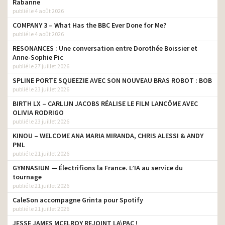
Rabanne
publié le 4 août 2026
SPF – La meilleure
protection c’est la
client
COMPANY 3 – What Has the BBC Ever Done for Me?
vaccination
publié le 4 août 2026
Alcool Info Service –
RESONANCES : Une conversation entre Dorothée Boissier et
L’alcool c’est maximum
Anne-Sophie Pic
client
deux verres par jour. Et
publié le 27 juillet 2026
pas tous les jours
SPLINE PORTE SQUEEZIE AVEC SON NOUVEAU BRAS ROBOT : BOB
publié le 23 juillet 2026
SPF – Mois Sans Tabac –
client
Félicitations à tous
BIRTH LX – CARLIJN JACOBS RÉALISE LE FILM LANCÔME AVEC
OLIVIA RODRIGO
Nutri-Score – C’est plus
client
publié le 23 juillet 2026
facile de manger mieux
KINOU – WELCOME ANA MARIA MIRANDA, CHRIS ALESSI & ANDY
SPF – Novembre le «Moi(s)
PML
client
sans tabac»
publié le 21 juillet 2026
GYMNASIUM — Électrifions la France. L’IA au service du
tournage
publié le 21 juillet 2026
CaleSon accompagne Grinta pour Spotify
publié le 21 juillet 2026
JESSE JAMES MCELROY REJOINT LA\PAC !