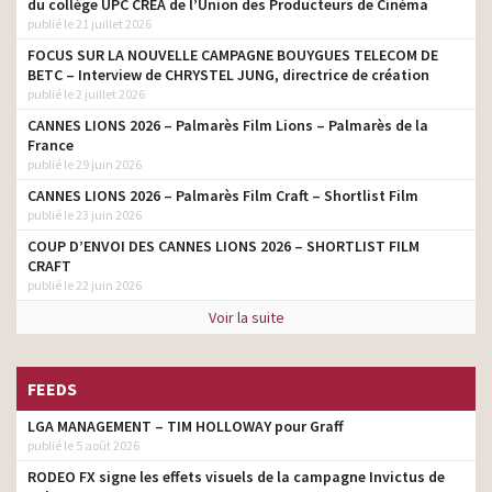
du collège UPC CRÉA de l’Union des Producteurs de Cinéma
Faire bouger les ados,
client
publié le 21 juillet 2026
c’est pas évident
FOCUS SUR LA NOUVELLE CAMPAGNE BOUYGUES TELECOM DE
Santé Publique France –
BETC – Interview de CHRYSTEL JUNG, directrice de création
client
Canicule
publié le 2 juillet 2026
CANNES LIONS 2026 – Palmarès Film Lions – Palmarès de la
Bienvenue dans une vie
client
France
sans tabac
publié le 29 juin 2026
Santé Publique France –
client
CANNES LIONS 2026 – Palmarès Film Craft – Shortlist Film
Les 1000 premiers jours
publié le 23 juin 2026
LGBT #JeFaisLaDifference
COUP D’ENVOI DES CANNES LIONS 2026 – SHORTLIST FILM
client
– Nous les amoureux
CRAFT
publié le 22 juin 2026
Anxieux, déprimé ? – En
parler c’est déjà se
client
Voir la suite
soigner
Mois sans tabac 2020 –
FEEDS
Les anciens fumeurs
client
témoignent
LGA MANAGEMENT – TIM HOLLOWAY pour Graff
Santé Publique –
publié le 5 août 2026
Réconcilier alimentation
client
RODEO FX signe les effets visuels de la campagne Invictus de
santé et plaisir