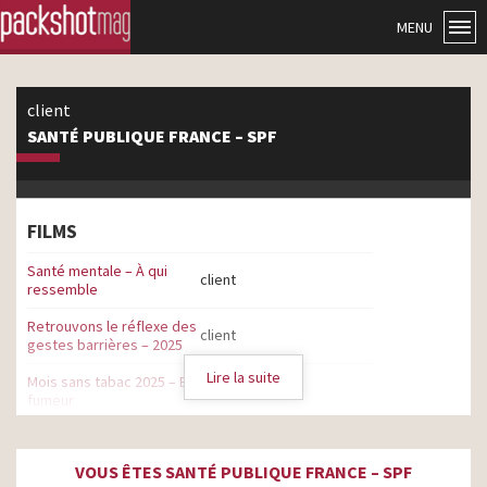
MENU
client
SANTÉ PUBLIQUE FRANCE – SPF
FILMS
Santé mentale – À qui
client
ressemble
Retrouvons le réflexe des
client
gestes barrières – 2025
Lire la suite
Mois sans tabac 2025 – Ex-
client
fumeur
Nouveau Nutri-Score.
Encore plus juste, encore
client
VOUS ÊTES SANTÉ PUBLIQUE FRANCE – SPF
plus utile