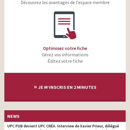
Découvrez les avantages de l’espace membre
Assurance Maladie – Mon
client
soutien psy
Prévention Tabac – Plus
on essaie d’arrêter de
client
fumer, plus on a de
chances de réussir
Santé publique France –
Optimisez votre fiche
QuestionSexualité –
client
Gérez vos informations
Dépistage – IST
Éditez votre fiche
Santé publique France –
client
QuestionSexualité
Santé Publique France –
»
La bonne santé n’a rien à
client
JE M‘INSCRIS EN 2 MINUTES
voir avec l’alcool
Antibiotiques – Bien se
soigner, c’est d’abord
client
bien les utiliser
NEWS
Mois sans tabac 2022
client
UPC PUB devient UPC CRÉA. Interview de Xavier Prieur, délégué
Santé Publique France –