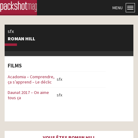
MENU
sfx
ROMAN HILL
FILMS
Acadomia – Comprendre,
sfx
ça s’apprend – Le déclic
Daunat 2017 – On aime
sfx
tous ça
VOUS ÊTES ROMAN HILL