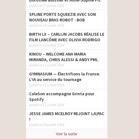
Dorothée Boissier et Anne-Sophie Pic
publié le 27 juillet 2026
SPLINE PORTE SQUEEZIE AVEC SON
NOUVEAU BRAS ROBOT : BOB
publié le 23 juillet 2026
BIRTH LX – CARLIJN JACOBS RÉALISE LE
FILM LANCÔME AVEC OLIVIA RODRIGO
publié le 23 juillet 2026
KINOU – WELCOME ANA MARIA
MIRANDA, CHRIS ALESSI & ANDY PML
publié le 21 juillet 2026
GYMNASIUM — Électrifions la France.
L’IA au service du tournage
publié le 21 juillet 2026
CaleSon accompagne Grinta pour
Spotify
publié le 21 juillet 2026
JESSE JAMES MCELROY REJOINT LA\PAC
!
publié le 20 juillet 2026
Voir la suite