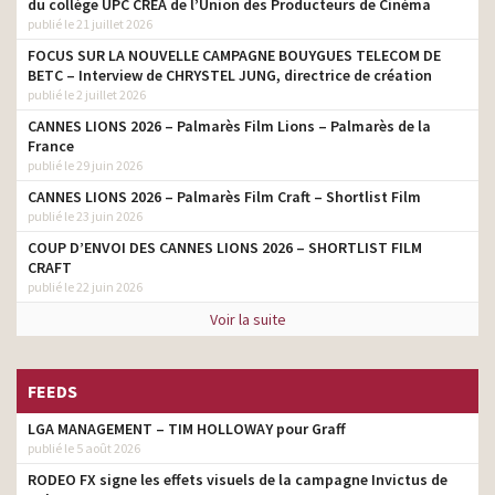
du collège UPC CRÉA de l’Union des Producteurs de Cinéma
publié le 21 juillet 2026
Camif – Le Lit
agence
FOCUS SUR LA NOUVELLE CAMPAGNE BOUYGUES TELECOM DE
Nespresso – Linizio Lungo
agence
BETC – Interview de CHRYSTEL JUNG, directrice de création
publié le 2 juillet 2026
Petit Billy – La louche
agence
CANNES LIONS 2026 – Palmarès Film Lions – Palmarès de la
France
Smerep – Sécu étudiante
agence
publié le 29 juin 2026
MAIF – First
agence
CANNES LIONS 2026 – Palmarès Film Craft – Shortlist Film
publié le 23 juin 2026
Nespresso – U
agence
COUP D’ENVOI DES CANNES LIONS 2026 – SHORTLIST FILM
Nespresso – What Else? –
CRAFT
agence
Like A Star
publié le 22 juin 2026
Vrai – Fromage blanc –
Voir la suite
agence
Chocolat – Brebis
Nett – Alice et Lilly
agence
FEEDS
Nespresso – The Swap » (
agence
LGA MANAGEMENT – TIM HOLLOWAY pour Graff
L’Echange)
publié le 5 août 2026
RODEO FX signe les effets visuels de la campagne Invictus de