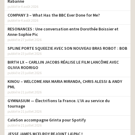
Rabanne
publié le 4 août 2026
COMPANY 3 – What Has the BBC Ever Done for Me?
publié le 4 août 2026
RESONANCES : Une conversation entre Dorothée Boissier et
Anne-Sophie Pic
publié le 27 juillet 2026
SPLINE PORTE SQUEEZIE AVEC SON NOUVEAU BRAS ROBOT : BOB
publié le 23 juillet 2026
BIRTH LX – CARLIJN JACOBS RÉALISE LE FILM LANCÔME AVEC
OLIVIA RODRIGO
publié le 23 juillet 2026
KINOU – WELCOME ANA MARIA MIRANDA, CHRIS ALESSI & ANDY
PML
publié le 21 juillet 2026
GYMNASIUM — Électrifions la France. L’IA au service du
tournage
publié le 21 juillet 2026
CaleSon accompagne Grinta pour Spotify
publié le 21 juillet 2026
JESSE JAMES MCELROY REJOINT LA\PAC !