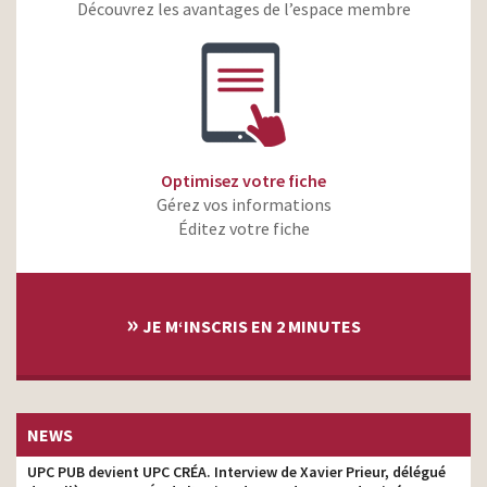
Découvrez les avantages de l’espace membre
KFC – Mega Menu à 5euros
agence
KFC – Tel père tel fils
agence
Armée de l’air – Toute une
agence
armée croit en vous
d’aucy – d’amour et d’aucy
agence
Optimisez votre fiche
MAIF – Familles
agence
Gérez vos informations
SEAT – Leon se compare
Éditez votre fiche
agence
MAIF – Fanny
agence
Le Conservateur
agence
»
JE M‘INSCRIS EN 2 MINUTES
UMILK – La nouvelle
agence
machine Nespresso
J’éco-rénove,
j’économise –
agence
Coldbusters
NEWS
Bricomarché – Proximité –
UPC PUB devient UPC CRÉA. Interview de Xavier Prieur, délégué
agence
Qualité