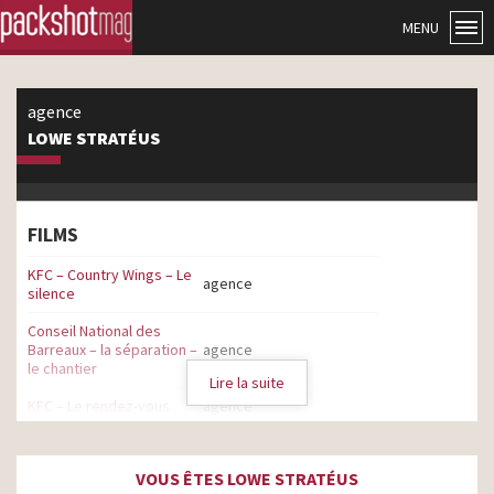
MENU
agence
LOWE STRATÉUS
FILMS
KFC – Country Wings – Le
agence
silence
Conseil National des
Barreaux – la séparation –
agence
le chantier
Lire la suite
KFC – Le rendez-vous
agence
KFC – Bande son
agence
VOUS ÊTES LOWE STRATÉUS
KFC- Boxmaster – Go Pro
agence