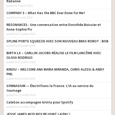
Rabanne
publié le 4 août 2026
COMPANY 3 – What Has the BBC Ever Done for Me?
publié le 4 août 2026
RESONANCES : Une conversation entre Dorothée Boissier et
Anne-Sophie Pic
publié le 27 juillet 2026
SPLINE PORTE SQUEEZIE AVEC SON NOUVEAU BRAS ROBOT : BOB
publié le 23 juillet 2026
BIRTH LX – CARLIJN JACOBS RÉALISE LE FILM LANCÔME AVEC
OLIVIA RODRIGO
publié le 23 juillet 2026
KINOU – WELCOME ANA MARIA MIRANDA, CHRIS ALESSI & ANDY
PML
publié le 21 juillet 2026
GYMNASIUM — Électrifions la France. L’IA au service du
tournage
publié le 21 juillet 2026
CaleSon accompagne Grinta pour Spotify
publié le 21 juillet 2026
JESSE JAMES MCELROY REJOINT LA\PAC !