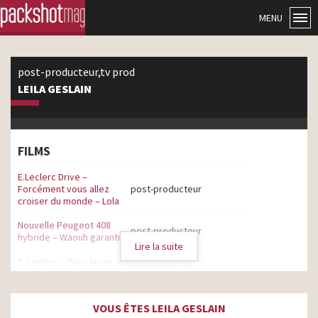
MENU
post-producteur,tv prod
LEILA GESLAIN
FILMS
E.Leclerc Drive –
Forcément vous allez
post-producteur
croiser du monde – Lola
Nouvelle Peugeot 408
post-producteur
hybride – Waouh garanti
Lire la suite
E. Leclerc – Dans la vie, on
post-producteur
a tous des envies
Alain Afflelou – Incognito
post-producteur
VOUS ÊTES LEILA GESLAIN