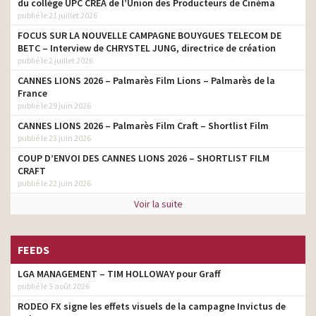
du collège UPC CRÉA de l’Union des Producteurs de Cinéma
publié le 21 juillet 2026
FDJ – Super Loto vendredi
tv prod
13
FOCUS SUR LA NOUVELLE CAMPAGNE BOUYGUES TELECOM DE
BETC – Interview de CHRYSTEL JUNG, directrice de création
publié le 2 juillet 2026
CANNES LIONS 2026 – Palmarès Film Lions – Palmarès de la
France
publié le 29 juin 2026
CANNES LIONS 2026 – Palmarès Film Craft – Shortlist Film
publié le 23 juin 2026
COUP D’ENVOI DES CANNES LIONS 2026 – SHORTLIST FILM
CRAFT
publié le 22 juin 2026
Voir la suite
FEEDS
LGA MANAGEMENT – TIM HOLLOWAY pour Graff
publié le 5 août 2026
RODEO FX signe les effets visuels de la campagne Invictus de