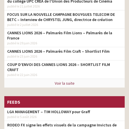
du collège UPC CRÉA de l’Union des Producteurs de Cinéma
photographie
existe à prix E.Leclerc
publié le 21 juillet 2026
Assurance Maladie –
FOCUS SUR LA NOUVELLE CAMPAGNE BOUYGUES TELECOM DE
Faites-vous vacciner
directeur de la
BETC – Interview de CHRYSTEL JUNG, directrice de création
contre la grippe ET contre
photographie
publié le 2 juillet 2026
le Covid-19
CANNES LIONS 2026 – Palmarès Film Lions – Palmarès de la
France
Assurance Maladie – Notre
publié le 29 juin 2026
système de santé, c’est
directeur de la
aussi à chacun d’en
photographie
CANNES LIONS 2026 – Palmarès Film Craft – Shortlist Film
prendre soin
publié le 23 juin 2026
Insuffisance cardiaque – Et
COUP D’ENVOI DES CANNES LIONS 2026 – SHORTLIST FILM
directeur de la
si votre cœur essayait de
CRAFT
photographie
vous dire quelque chose ?
publié le 22 juin 2026
L’Assurance Maladie – Mon
Voir la suite
directeur de la
espace santé. Vous avez
photographie
la main sur votre santé
FEEDS
Assurance Maladie –
directeur de la
Gardons le réflexe des
photographie
LGA MANAGEMENT – TIM HOLLOWAY pour Graff
gestes barrières
publié le 5 août 2026
L’Assurance Maladie –
directeur de la
RODEO FX signe les effets visuels de la campagne Invictus de
Vaccination anti-grippale