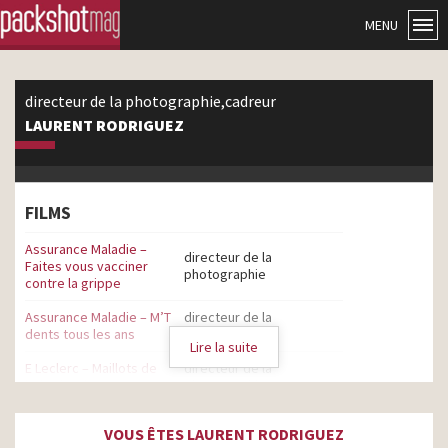
MENU
directeur de la photographie,cadreur
LAURENT RODRIGUEZ
FILMS
Assurance Maladie –
directeur de la
Faites vous vacciner
photographie
contre la grippe
Assurance Maladie – M’T
directeur de la
dents tous les ans
photographie
Lire la suite
E Leclerc – Maillots de
directeur de la
bain Tissaia
photographie
Chez E.Leclerc, la culture a
directeur de la
VOUS ÊTES LAURENT RODRIGUEZ
son espace
photographie