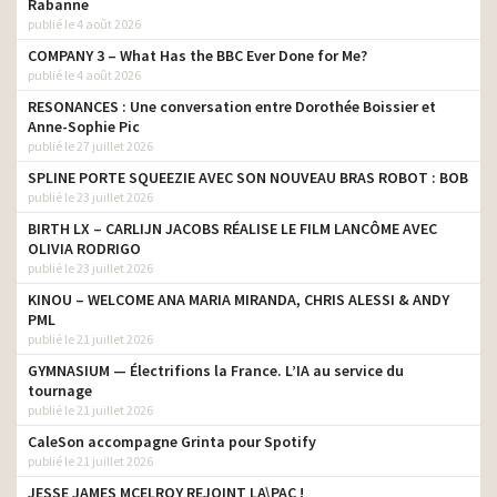
photographie
Rabanne
2021
publié le 4 août 2026
Assurance Maladie – M’T
directeur de la
COMPANY 3 – What Has the BBC Ever Done for Me?
dents
photographie
publié le 4 août 2026
SUV Citroën C 3 Aircross #
RESONANCES : Une conversation entre Dorothée Boissier et
Plus de possibilités – Pour
directeur de la
Anne-Sophie Pic
toutes les aventures de
photographie
publié le 27 juillet 2026
votre vie
SPLINE PORTE SQUEEZIE AVEC SON NOUVEAU BRAS ROBOT : BOB
publié le 23 juillet 2026
Peugeot 108 Collection et
directeur de la
Mika – 2018
photographie
BIRTH LX – CARLIJN JACOBS RÉALISE LE FILM LANCÔME AVEC
OLIVIA RODRIGO
directeur de la
Biogaran – Mlle Joublitou
publié le 23 juillet 2026
photographie
KINOU – WELCOME ANA MARIA MIRANDA, CHRIS ALESSI & ANDY
Biogaran – Monsieur
directeur de la
PML
Doussavien
photographie
publié le 21 juillet 2026
directeur de la
GYMNASIUM — Électrifions la France. L’IA au service du
Biogaran – Mr Plumalin
photographie
tournage
publié le 21 juillet 2026
Daunat 2017 – On aime
directeur de la
CaleSon accompagne Grinta pour Spotify
tous ça
photographie
publié le 21 juillet 2026
Mixa Atopiance – Sonia
directeur de la
JESSE JAMES MCELROY REJOINT LA\PAC !