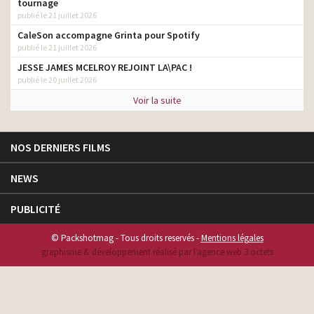
tournage
publié le 21 juillet 2026
CaleSon accompagne Grinta pour Spotify
publié le 21 juillet 2026
JESSE JAMES MCELROY REJOINT LA\PAC !
publié le 20 juillet 2026
Voir la suite
NOS DERNIERS FILMS
NEWS
PUBLICITÉ
© Packshotmag - Tous droits reservés -
Mentions légales
graphisme & développement réalisé par l‘agence web 3 octets