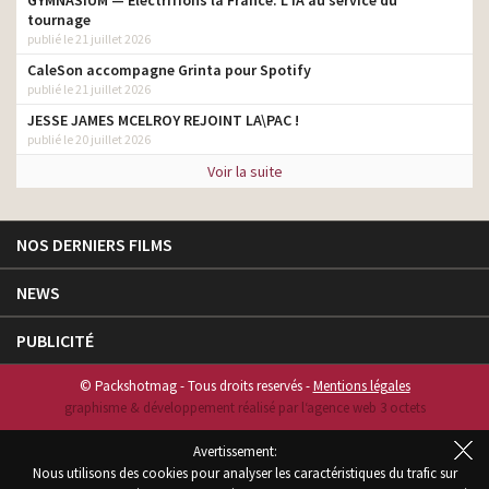
GYMNASIUM — Électrifions la France. L’IA au service du
tournage
publié le 21 juillet 2026
CaleSon accompagne Grinta pour Spotify
publié le 21 juillet 2026
JESSE JAMES MCELROY REJOINT LA\PAC !
publié le 20 juillet 2026
Voir la suite
NOS DERNIERS FILMS
NEWS
PUBLICITÉ
© Packshotmag - Tous droits reservés -
Mentions légales
graphisme & développement réalisé par l‘agence web 3 octets
Avertissement:
Nous utilisons des cookies pour analyser les caractéristiques du trafic sur