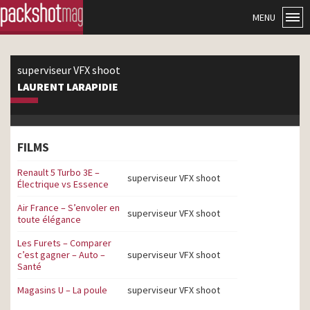
MENU
superviseur VFX shoot
LAURENT LARAPIDIE
FILMS
Renault 5 Turbo 3E –
superviseur VFX shoot
Électrique vs Essence
Air France – S’envoler en
superviseur VFX shoot
toute élégance
Les Furets – Comparer
c’est gagner – Auto –
superviseur VFX shoot
Santé
Magasins U – La poule
superviseur VFX shoot