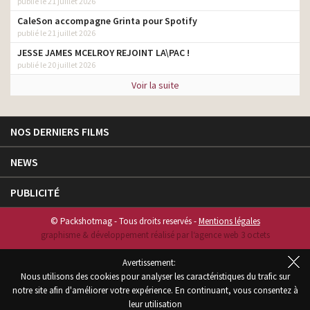
publié le 21 juillet 2026
CaleSon accompagne Grinta pour Spotify
publié le 21 juillet 2026
JESSE JAMES MCELROY REJOINT LA\PAC !
publié le 20 juillet 2026
Voir la suite
NOS DERNIERS FILMS
NEWS
PUBLICITÉ
© Packshotmag - Tous droits reservés -
Mentions légales
graphisme & développement réalisé par l‘agence web 3 octets
Avertissement:
Nous utilisons des cookies pour analyser les caractéristiques du trafic sur
notre site afin d'améliorer votre expérience. En continuant, vous consentez à
leur utilisation