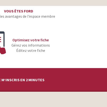
client
VOUS ÊTES FORD
client
les avantages de l’espace membre
client
client
Optimisez votre fiche
client
Gérez vos informations
client
Éditez votre fiche
client
client
client
 M‘INSCRIS EN 2 MINUTES
client
client
client
client