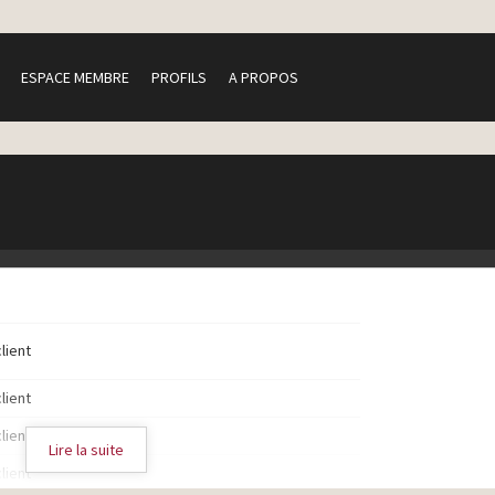
ESPACE MEMBRE
PROFILS
A PROPOS
client
client
client
Lire la suite
client