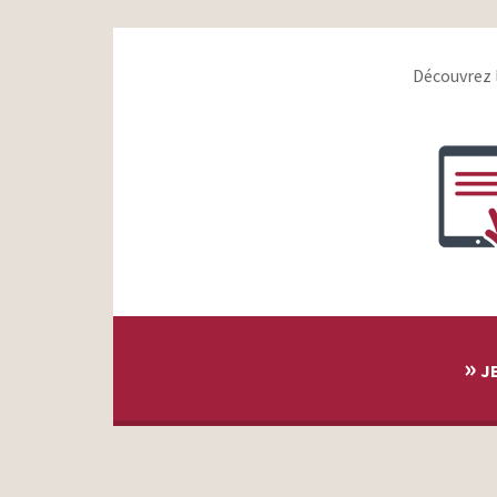
Ford – Que le futur commence – Nouveau Ford Puma –
Ford Mustang Mach-e
Ford Fiesta – Teddy Riner #CEstTeddyQuiLADit
Découvrez 
Les Ford Days – Teddy Riner #CEstTeddyQuiLADit
Nouvelle Ford Fiesta – Feel Every Fiesta Moment
Nouveau Ford Kuga – Êtes-vous Kuga ?
Ford Ka + – La séduction
Ford Edge – Le Fantôme
Ford Fiesta – La moustache
Ford – EcoSport avec moteur EcoBoost
»
JE
Ford – Nouveau Ford S- Max
Ford Mustang – La route n’attend plus qu’elle
Ford Kuga – Les mains dans les poches
Ford- # Prendre un virage – Carla Bruni