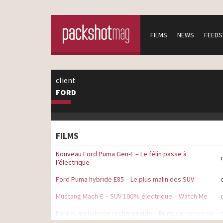
FILMS
NEWS
FEEDS
client
FORD
FILMS
Nouveau Ford Puma Gen-E – Le félin passe à
l’électrique
Ford Puma hybride E85 – Le plus malin des SUV
Mustang Mach-E – SUV 100% électrique – Watch Me
Ford Kuga hybride rechargeable – Bring on tomorrow