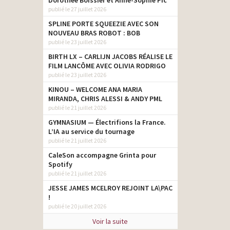
Dorothée Boissier et Anne-Sophie Pic
publié le 27 juillet 2026
SPLINE PORTE SQUEEZIE AVEC SON
NOUVEAU BRAS ROBOT : BOB
publié le 23 juillet 2026
BIRTH LX – CARLIJN JACOBS RÉALISE LE
FILM LANCÔME AVEC OLIVIA RODRIGO
publié le 23 juillet 2026
KINOU – WELCOME ANA MARIA
MIRANDA, CHRIS ALESSI & ANDY PML
publié le 21 juillet 2026
GYMNASIUM — Électrifions la France.
L’IA au service du tournage
publié le 21 juillet 2026
CaleSon accompagne Grinta pour
Spotify
publié le 21 juillet 2026
JESSE JAMES MCELROY REJOINT LA\PAC
!
publié le 20 juillet 2026
Voir la suite