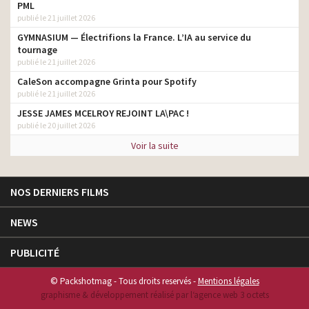
PML
publié le 21 juillet 2026
GYMNASIUM — Électrifions la France. L’IA au service du
tournage
publié le 21 juillet 2026
CaleSon accompagne Grinta pour Spotify
publié le 21 juillet 2026
JESSE JAMES MCELROY REJOINT LA\PAC !
publié le 20 juillet 2026
Voir la suite
NOS DERNIERS FILMS
NEWS
PUBLICITÉ
© Packshotmag - Tous droits reservés -
Mentions légales
graphisme & développement réalisé par l‘agence web 3 octets