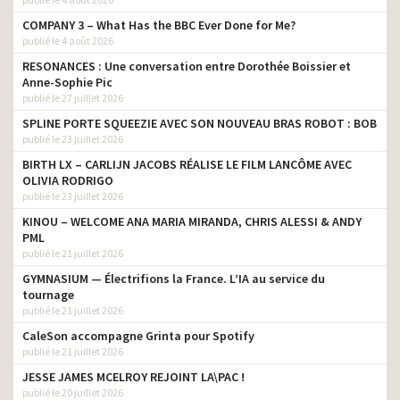
COMPANY 3 – What Has the BBC Ever Done for Me?
publié le 4 août 2026
RESONANCES : Une conversation entre Dorothée Boissier et
Anne-Sophie Pic
publié le 27 juillet 2026
SPLINE PORTE SQUEEZIE AVEC SON NOUVEAU BRAS ROBOT : BOB
publié le 23 juillet 2026
BIRTH LX – CARLIJN JACOBS RÉALISE LE FILM LANCÔME AVEC
OLIVIA RODRIGO
publié le 23 juillet 2026
KINOU – WELCOME ANA MARIA MIRANDA, CHRIS ALESSI & ANDY
PML
publié le 21 juillet 2026
GYMNASIUM — Électrifions la France. L’IA au service du
tournage
publié le 21 juillet 2026
CaleSon accompagne Grinta pour Spotify
publié le 21 juillet 2026
JESSE JAMES MCELROY REJOINT LA\PAC !
publié le 20 juillet 2026