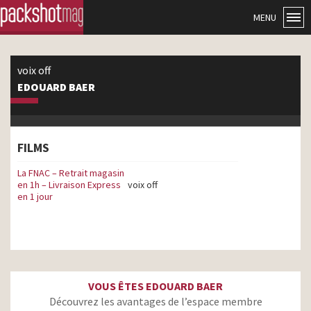
MENU
voix off
EDOUARD BAER
FILMS
La FNAC – Retrait magasin
en 1h – Livraison Express
voix off
en 1 jour
VOUS ÊTES EDOUARD BAER
Découvrez les avantages de l’espace membre