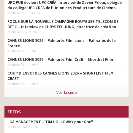
marques, livraison rapide,
head of create
UPC PUB devient UPC CRÉA. Interview de Xavier Prieur, délégué
prix bas
du collège UPC CRÉA de l’Union des Producteurs de Cinéma
publié le 21 juillet 2026
Crédit Mutuel –
L’assurance santé qui
FOCUS SUR LA NOUVELLE CAMPAGNE BOUYGUES TELECOM DE
head of create
avance tous les frais de
BETC – Interview de CHRYSTEL JUNG, directrice de création
santé
publié le 2 juillet 2026
CANNES LIONS 2026 – Palmarès Film Lions – Palmarès de la
Crédit Mutuel – Les
head of create
France
langues
publié le 29 juin 2026
KFC – Double Tacos
head of create
CANNES LIONS 2026 – Palmarès Film Craft – Shortlist Film
publié le 23 juin 2026
Institut du Cerveau – SLA –
head of create
Appel aux dons
COUP D’ENVOI DES CANNES LIONS 2026 – SHORTLIST FILM
CRAFT
KFC – Crispy Hot Dog
head of production
publié le 22 juin 2026
Crédit Mutuel – Les Pros
head of production
Voir la suite
KFC – Nuggets-
Croustillant à l’extérieur,
head tv prod
FEEDS
tendre à l’intérieur
LGA MANAGEMENT – TIM HOLLOWAY pour Graff
Alinea – Il fait beau chez
head tv prod
vous
publié le 5 août 2026