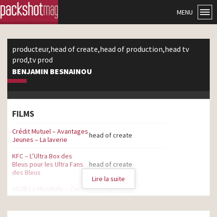
MENU
producteur,head of create,head of production,head tv
prod,tv prod
BENJAMIN BESNAINOU
FILMS
Crédit Mutuel – Avantages
head of create
Jeunes – La laverie
KFC – L’Ultra Box des
Bleus pour les Ultra Fans
head of create
des Bleus
Lire la suite
AG2R La Mondiale – J’ai
head of create
signé pour ça
Crédit Mutuel – Fini les oui