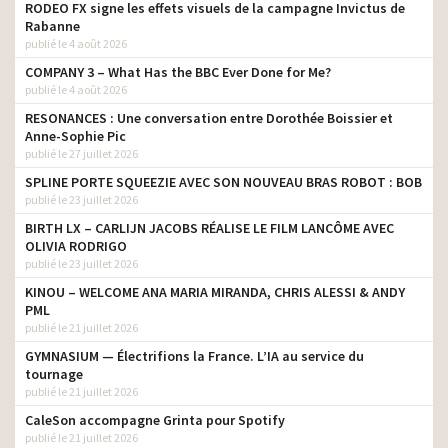
RODEO FX signe les effets visuels de la campagne Invictus de
Ixina – Des prix qui ont tout
head tv prod
Rabanne
compris à la vie
publié le 4 août 2026
Croustipate – Ma pizzeria
COMPANY 3 – What Has the BBC Ever Done for Me?
head tv prod
à la maison
publié le 4 août 2026
LVMH – À nous deux, Paris !
head tv prod
RESONANCES : Une conversation entre Dorothée Boissier et
Anne-Sophie Pic
Les métiers des services
publié le 27 juillet 2026
auto, moto, camion, vélo –
head tv prod
SPLINE PORTE SQUEEZIE AVEC SON NOUVEAU BRAS ROBOT : BOB
Un monde à faire tourner
publié le 23 juillet 2026
KFC – Les temps
BIRTH LX – CARLIJN JACOBS RÉALISE LE FILM LANCÔME AVEC
changent, le croustillant
head tv prod
OLIVIA RODRIGO
reste
publié le 23 juillet 2026
Chaque jour La Poste
KINOU – WELCOME ANA MARIA MIRANDA, CHRIS ALESSI & ANDY
head tv prod
prend soin de nos aînés
PML
publié le 21 juillet 2026
ALL – Paris 2024 – Nous
head tv prod
sommes prêts
GYMNASIUM — Électrifions la France. L’IA au service du
tournage
La Banque Postale – Et si
publié le 21 juillet 2026
votre appli vous aidait à
head tv prod
CaleSon accompagne Grinta pour Spotify
mieux consommer?
publié le 21 juillet 2026